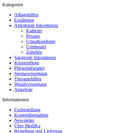
Kategorien
Alltagshilfen
Ernährung
Ableitende Inkontinenz
Katheter
Pessare
Urinalkondome
Urinbeutel
Zubehör
Saugende Inkontinenz
Körperpflege
Pflegehilfsmittel
Stomaversorgung
Therapiehilfen
Wundversorgung
Angebote
Informationen
Faxbestellung
Kostenübernahme
Newsletter
Über MediKa
Bestellung und Lieferung