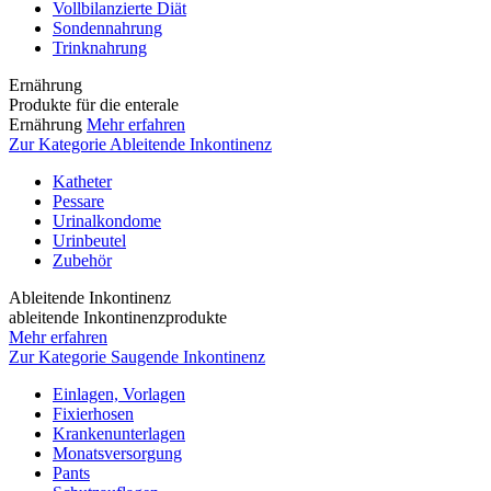
Vollbilanzierte Diät
Sondennahrung
Trinknahrung
Ernährung
Produkte für die enterale
Ernährung
Mehr erfahren
Zur Kategorie Ableitende Inkontinenz
Katheter
Pessare
Urinalkondome
Urinbeutel
Zubehör
Ableitende Inkontinenz
ableitende Inkontinenzprodukte
Mehr erfahren
Zur Kategorie Saugende Inkontinenz
Einlagen, Vorlagen
Fixierhosen
Krankenunterlagen
Monatsversorgung
Pants