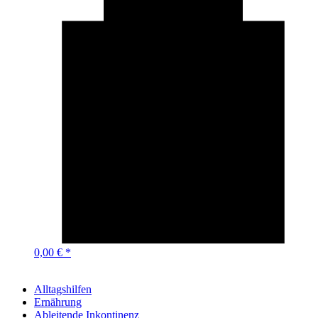
0,00 € *
Alltagshilfen
Ernährung
Ableitende Inkontinenz