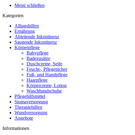
Menü schließen
Kategorien
Alltagshilfen
Ernährung
Ableitende Inkontinenz
Saugende Inkontinenz
Körperpflege
Babypflege
Badezusätze
Duschcreme, Seife
Feucht-, Pflegetücher
Fuß- und Handpflege
Haarpflege
Körpercreme, Lotion
Waschhandschuhe
Pflegehilfsmittel
Stomaversorgung
Therapiehilfen
Wundversorgung
Angebote
Informationen