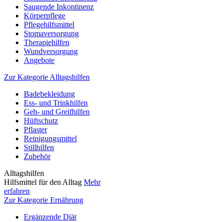
Saugende Inkontinenz
Körperpflege
Pflegehilfsmittel
Stomaversorgung
Therapiehilfen
Wundversorgung
Angebote
Zur Kategorie Alltagshilfen
Badebekleidung
Ess- und Trinkhilfen
Geh- und Greifhilfen
Hüftschutz
Pflaster
Reinigungsmittel
Stillhilfen
Zubehör
Alltagshilfen
Hilfsmittel für den Alltag
Mehr
erfahren
Zur Kategorie Ernährung
Ergänzende Diät