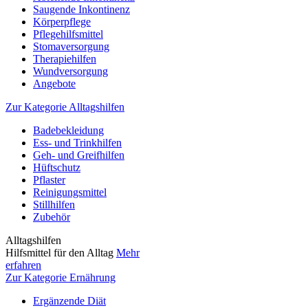
Saugende Inkontinenz
Körperpflege
Pflegehilfsmittel
Stomaversorgung
Therapiehilfen
Wundversorgung
Angebote
Zur Kategorie Alltagshilfen
Badebekleidung
Ess- und Trinkhilfen
Geh- und Greifhilfen
Hüftschutz
Pflaster
Reinigungsmittel
Stillhilfen
Zubehör
Alltagshilfen
Hilfsmittel für den Alltag
Mehr
erfahren
Zur Kategorie Ernährung
Ergänzende Diät