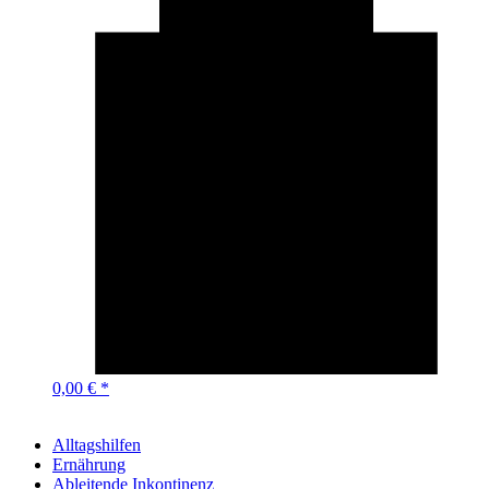
0,00 € *
Alltagshilfen
Ernährung
Ableitende Inkontinenz