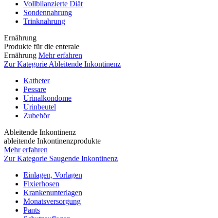
Vollbilanzierte Diät
Sondennahrung
Trinknahrung
Ernährung
Produkte für die enterale
Ernährung
Mehr erfahren
Zur Kategorie Ableitende Inkontinenz
Katheter
Pessare
Urinalkondome
Urinbeutel
Zubehör
Ableitende Inkontinenz
ableitende Inkontinenzprodukte
Mehr erfahren
Zur Kategorie Saugende Inkontinenz
Einlagen, Vorlagen
Fixierhosen
Krankenunterlagen
Monatsversorgung
Pants