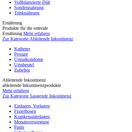
Vollbilanzierte Diät
Sondennahrung
Trinknahrung
Ernährung
Produkte für die enterale
Ernährung
Mehr erfahren
Zur Kategorie Ableitende Inkontinenz
Katheter
Pessare
Urinalkondome
Urinbeutel
Zubehör
Ableitende Inkontinenz
ableitende Inkontinenzprodukte
Mehr erfahren
Zur Kategorie Saugende Inkontinenz
Einlagen, Vorlagen
Fixierhosen
Krankenunterlagen
Monatsversorgung
Pants