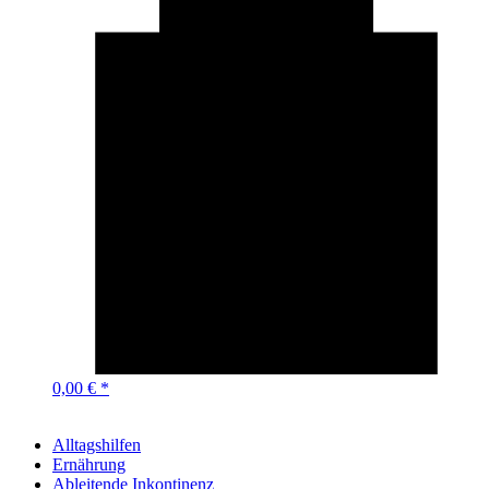
0,00 € *
Alltagshilfen
Ernährung
Ableitende Inkontinenz