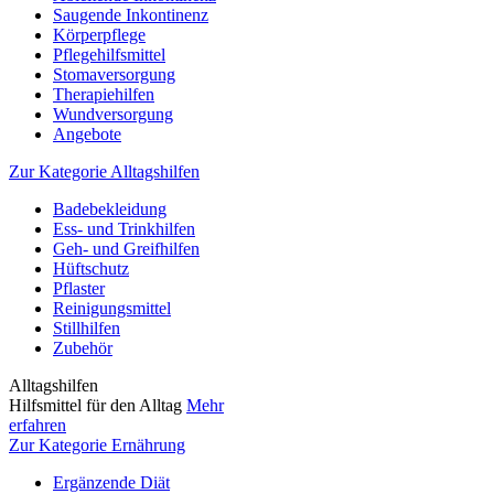
Saugende Inkontinenz
Körperpflege
Pflegehilfsmittel
Stomaversorgung
Therapiehilfen
Wundversorgung
Angebote
Zur Kategorie Alltagshilfen
Badebekleidung
Ess- und Trinkhilfen
Geh- und Greifhilfen
Hüftschutz
Pflaster
Reinigungsmittel
Stillhilfen
Zubehör
Alltagshilfen
Hilfsmittel für den Alltag
Mehr
erfahren
Zur Kategorie Ernährung
Ergänzende Diät