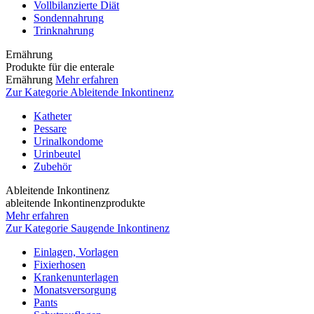
Vollbilanzierte Diät
Sondennahrung
Trinknahrung
Ernährung
Produkte für die enterale
Ernährung
Mehr erfahren
Zur Kategorie Ableitende Inkontinenz
Katheter
Pessare
Urinalkondome
Urinbeutel
Zubehör
Ableitende Inkontinenz
ableitende Inkontinenzprodukte
Mehr erfahren
Zur Kategorie Saugende Inkontinenz
Einlagen, Vorlagen
Fixierhosen
Krankenunterlagen
Monatsversorgung
Pants