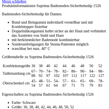
Menü schließen
Produktinformationen Suprima Bademoden-Sicherheitsslip 1526
Bademoden-Sicherheitsslip für Damen.
Bund und Beingummi individuell verstellbar und mit
Kordelstopper fixierbar
Doppelsilikongummi haftet sicher an der Haut und verhindert
das Austreten von Stuhl und Harn
mit herkömmlicher Bademode kombinierbar
Sonderanfertigungen für Stoma-Patienten möglich
waschbar bei max. 40° C
Größentabelle zu Suprima Bademoden-Sicherheitsslip 1526
Konfektionsgröße
36
38
40
42
44
46
48
50
52
67–
70–
74–
78–
82–
86–
90–
94–
98–
Taillenumfang cm
88
92
97
102
107
112
117
122
127
45–
48–
51–
54–
57–
61–
65–
69–
78–
Oberschenkel cm
54
57
61
64
67
71
75
79
83
Eigenschaften zu Suprima Bademoden-Sicherheitsslip 1526
Farbe: Schwarz
Größe: 36, 38, 40, 42, 44, 46, 48, 50, 52