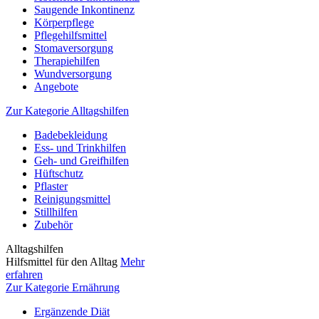
Saugende Inkontinenz
Körperpflege
Pflegehilfsmittel
Stomaversorgung
Therapiehilfen
Wundversorgung
Angebote
Zur Kategorie Alltagshilfen
Badebekleidung
Ess- und Trinkhilfen
Geh- und Greifhilfen
Hüftschutz
Pflaster
Reinigungsmittel
Stillhilfen
Zubehör
Alltagshilfen
Hilfsmittel für den Alltag
Mehr
erfahren
Zur Kategorie Ernährung
Ergänzende Diät