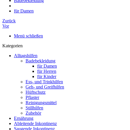
Badebekleidung
für Damen
Zurück
Vor
Menü schließen
Kategorien
Alltagshilfen
Badebekleidung
für Damen
für Herren
für Kinder
Ess- und Trinkhilfen
Geh- und Greifhilfen
Hüftschutz
Pflaster
Reinigungsmittel
Stillhilfen
Zubehör
Ernährung
Ableitende Inkontinenz
Saugende Inkontinenz