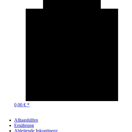
0,00 € *
Alltagshilfen
Ernährung
Ableitende Inkontinenz