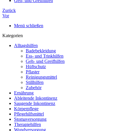
Geh- und Greifhilfen
Zurück
Vor
Menü schließen
Kategorien
Alltagshilfen
Badebekleidung
Ess- und Trinkhilfen
Geh- und Greifhilfen
Hüftschutz
Pflaster
Reinigungsmittel
Stillhilfen
Zubehör
Ernährung
Ableitende Inkontinenz
Saugende Inkontinenz
Körperpflege
Pflegehilfsmittel
Stomaversorgung
Therapiehilfen
Wundversorgung