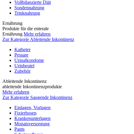
Vollbilanzierte Diät
Sondennahrung
Trinknahrung
Ernährung
Produkte für die enterale
Ernährung
Mehr erfahren
Zur Kategorie Ableitende Inkontinenz
Katheter
Pessare
Urinalkondome
Urinbeutel
Zubehör
Ableitende Inkontinenz
ableitende Inkontinenzprodukte
Mehr erfahren
Zur Kategorie Saugende Inkontinenz
Einlagen, Vorlagen
Fixierhosen
Krankenunterlagen
Monatsversorgung
Pants