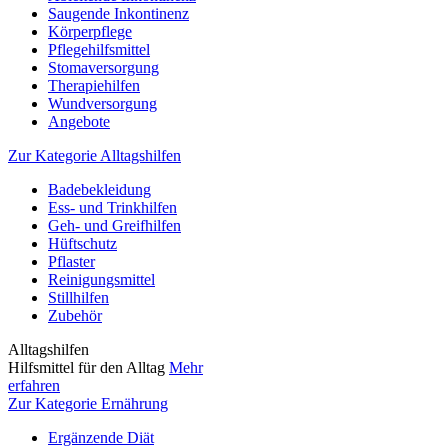
Saugende Inkontinenz
Körperpflege
Pflegehilfsmittel
Stomaversorgung
Therapiehilfen
Wundversorgung
Angebote
Zur Kategorie Alltagshilfen
Badebekleidung
Ess- und Trinkhilfen
Geh- und Greifhilfen
Hüftschutz
Pflaster
Reinigungsmittel
Stillhilfen
Zubehör
Alltagshilfen
Hilfsmittel für den Alltag
Mehr
erfahren
Zur Kategorie Ernährung
Ergänzende Diät