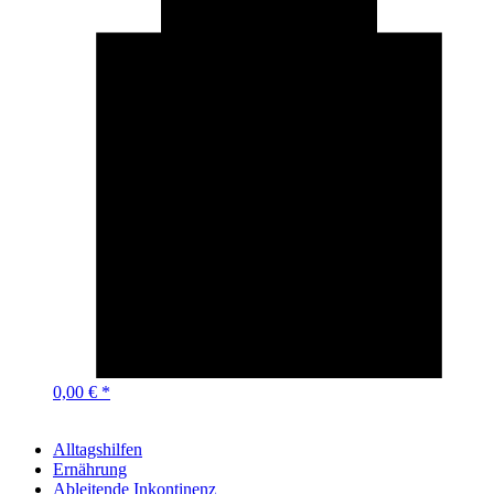
0,00 € *
Alltagshilfen
Ernährung
Ableitende Inkontinenz