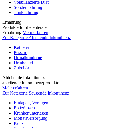
Vollbilanzierte Diät
Sondennahrung
Trinknahrung
Ernährung
Produkte für die enterale
Ernährung
Mehr erfahren
Zur Kategorie Ableitende Inkontinenz
Katheter
Pessare
Urinalkondome
Urinbeutel
Zubehör
Ableitende Inkontinenz
ableitende Inkontinenzprodukte
Mehr erfahren
Zur Kategorie Saugende Inkontinenz
Einlagen, Vorlagen
Fixierhosen
Krankenunterlagen
Monatsversorgung
Pants