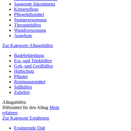
Saugende Inkontinenz
Körperpflege
Pflegehilfsmittel
Stomaversorgung
Therapiehilfen
Wundversorgung
Angebote
Zur Kategorie Alltagshilfen
Badebekleidung
Ess- und Trinkhilfen
Geh- und Greifhilfen
Hüftschutz
Pflaster
Reinigungsmittel
Stillhilfen
Zubehör
Alltagshilfen
Hilfsmittel für den Alltag
Mehr
erfahren
Zur Kategorie Ernährung
Ergänzende Diät