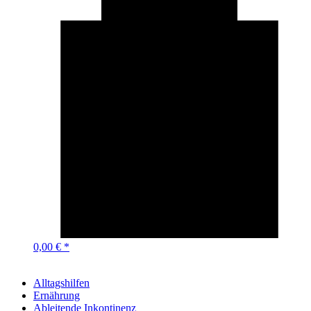
0,00 € *
Alltagshilfen
Ernährung
Ableitende Inkontinenz