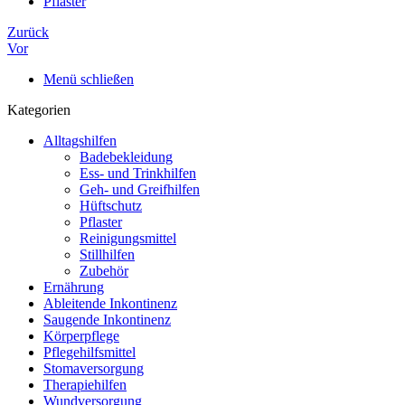
Pflaster
Zurück
Vor
Menü schließen
Kategorien
Alltagshilfen
Badebekleidung
Ess- und Trinkhilfen
Geh- und Greifhilfen
Hüftschutz
Pflaster
Reinigungsmittel
Stillhilfen
Zubehör
Ernährung
Ableitende Inkontinenz
Saugende Inkontinenz
Körperpflege
Pflegehilfsmittel
Stomaversorgung
Therapiehilfen
Wundversorgung