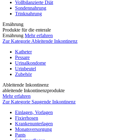
Vollbilanzierte Diät
Sondennahrung
Trinknahrung
Ernährung
Produkte für die enterale
Ernährung
Mehr erfahren
Zur Kategorie Ableitende Inkontinenz
Katheter
Pessare
Urinalkondome
Urinbeutel
Zubehör
Ableitende Inkontinenz
ableitende Inkontinenzprodukte
Mehr erfahren
Zur Kategorie Saugende Inkontinenz
Einlagen, Vorlagen
Fixierhosen
Krankenunterlagen
Monatsversorgung
Pants