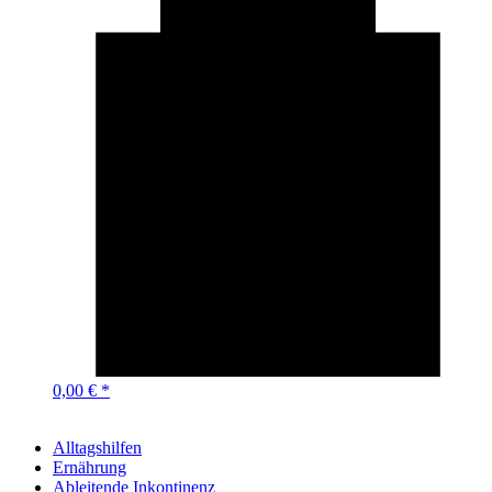
0,00 € *
Alltagshilfen
Ernährung
Ableitende Inkontinenz