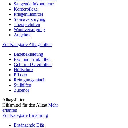
Saugende Inkontinenz
Körperpflege
Pflegehilfsmittel
Stomaversorgung
Therapiehilfen
Wundversorgung
Angebote
Zur Kategorie Alltagshilfen
Badebekleidung
Ess- und Trinkhilfen
Geh- und Greifhilfen
Hüftschutz
Pflaster
Reinigungsmittel
Stillhilfen
Zubehör
Alltagshilfen
Hilfsmittel für den Alltag
Mehr
erfahren
Zur Kategorie Ernährung
Ergänzende Diät