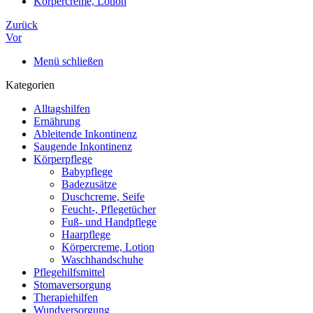
Körpercreme, Lotion
Zurück
Vor
Menü schließen
Kategorien
Alltagshilfen
Ernährung
Ableitende Inkontinenz
Saugende Inkontinenz
Körperpflege
Babypflege
Badezusätze
Duschcreme, Seife
Feucht-, Pflegetücher
Fuß- und Handpflege
Haarpflege
Körpercreme, Lotion
Waschhandschuhe
Pflegehilfsmittel
Stomaversorgung
Therapiehilfen
Wundversorgung