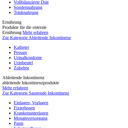
Vollbilanzierte Diät
Sondennahrung
Trinknahrung
Ernährung
Produkte für die enterale
Ernährung
Mehr erfahren
Zur Kategorie Ableitende Inkontinenz
Katheter
Pessare
Urinalkondome
Urinbeutel
Zubehör
Ableitende Inkontinenz
ableitende Inkontinenzprodukte
Mehr erfahren
Zur Kategorie Saugende Inkontinenz
Einlagen, Vorlagen
Fixierhosen
Krankenunterlagen
Monatsversorgung
Pants