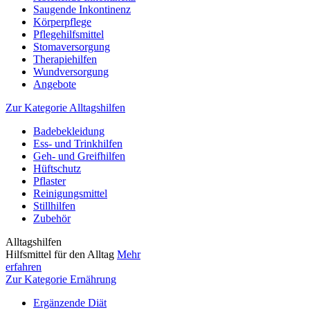
Saugende Inkontinenz
Körperpflege
Pflegehilfsmittel
Stomaversorgung
Therapiehilfen
Wundversorgung
Angebote
Zur Kategorie Alltagshilfen
Badebekleidung
Ess- und Trinkhilfen
Geh- und Greifhilfen
Hüftschutz
Pflaster
Reinigungsmittel
Stillhilfen
Zubehör
Alltagshilfen
Hilfsmittel für den Alltag
Mehr
erfahren
Zur Kategorie Ernährung
Ergänzende Diät