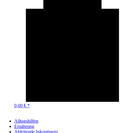
0,00 € *
Alltagshilfen
Ernährung
Ableitende Inkontinenz