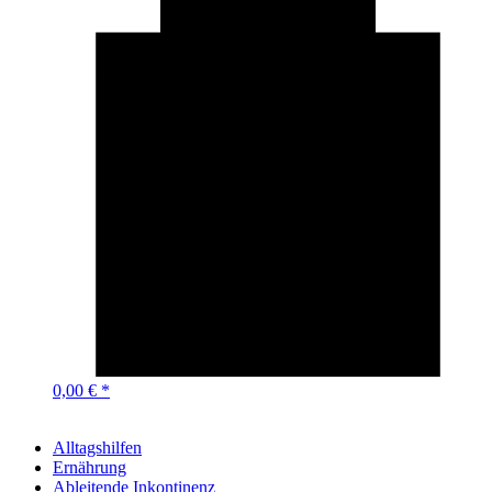
0,00 € *
Alltagshilfen
Ernährung
Ableitende Inkontinenz