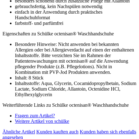
besonders schonend durch zusätzliche Pflege mit Allantoin
gebrauchsfertig, kein Nachspülen notwendig
einfach in der Anwendung durch praktisches
Handschuhformat
farbstoff- und parfümfrei
Eigenschaften zu Schülke octenisan® Waschhandschuhe
Besondere Hinweise: Nicht anwenden bei bekannten
Allergien oder bei Allergieverdacht auf einen der enthaltenen
Inhaltsstoffe. Bitte verzichten Sie im Rahmen der
Patientenwaschungen mit octenisan® auf die Anwendung
pflegender Produkte (z.B. Pflegelotions). Nicht in
Kombination mit PVP-Jod Produkten anwenden.
Inhalt: 8 Stück
Inhaltsstoffe: Aqua, Glycerin, Cocamidopropylbetain, Sodium
Lactate, Sodium Chloride, Allantoin, Octenidine HCl,
Ethylhexylglycerin
Weiterführende Links zu Schülke octenisan® Waschhandschuhe
Fragen zum Artikel?
Weitere Artikel von schülke
Ähnliche Artikel
Kunden kauften auch
Kunden haben sich ebenfalls
angesehen