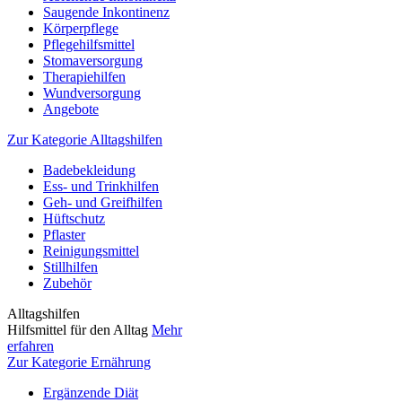
Saugende Inkontinenz
Körperpflege
Pflegehilfsmittel
Stomaversorgung
Therapiehilfen
Wundversorgung
Angebote
Zur Kategorie Alltagshilfen
Badebekleidung
Ess- und Trinkhilfen
Geh- und Greifhilfen
Hüftschutz
Pflaster
Reinigungsmittel
Stillhilfen
Zubehör
Alltagshilfen
Hilfsmittel für den Alltag
Mehr
erfahren
Zur Kategorie Ernährung
Ergänzende Diät