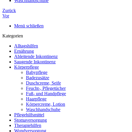
Waschhandschuhe
Zurück
Vor
Menü schließen
Kategorien
Alltagshilfen
Ernährung
Ableitende Inkontinenz
Saugende Inkontinenz
Körperpflege
Babypflege
Badezusätze
Duschcreme, Seife
Feucht-, Pflegetücher
Fuß- und Handpflege
Haarpflege
Körpercreme, Lotion
Waschhandschuhe
Pflegehilfsmittel
Stomaversorgung
Therapiehilfen
Wundversorgung