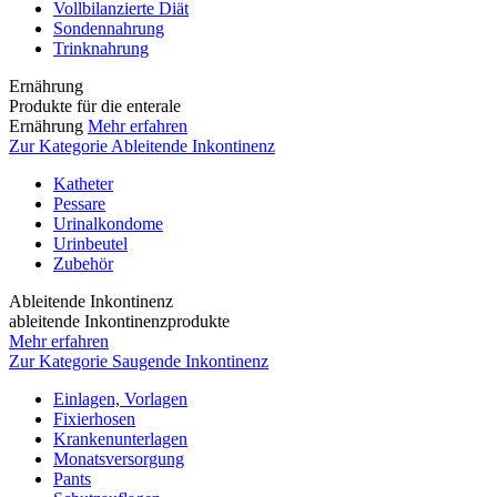
Vollbilanzierte Diät
Sondennahrung
Trinknahrung
Ernährung
Produkte für die enterale
Ernährung
Mehr erfahren
Zur Kategorie Ableitende Inkontinenz
Katheter
Pessare
Urinalkondome
Urinbeutel
Zubehör
Ableitende Inkontinenz
ableitende Inkontinenzprodukte
Mehr erfahren
Zur Kategorie Saugende Inkontinenz
Einlagen, Vorlagen
Fixierhosen
Krankenunterlagen
Monatsversorgung
Pants