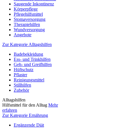
Saugende Inkontinenz
Körperpflege
Pflegehilfsmittel
Stomaversorgung
Therapiehilfen
Wundversorgung
Angebote
Zur Kategorie Alltagshilfen
Badebekleidung
Ess- und Trinkhilfen
Geh- und Greifhilfen
Hüftschutz
Pflaster
Reinigungsmittel
Stillhilfen
Zubehör
Alltagshilfen
Hilfsmittel für den Alltag
Mehr
erfahren
Zur Kategorie Ernährung
Ergänzende Diät