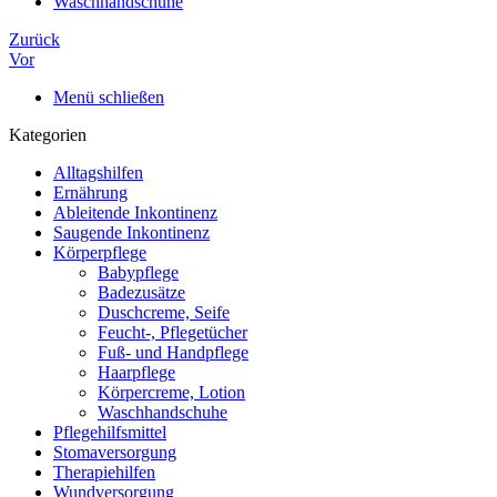
Waschhandschuhe
Zurück
Vor
Menü schließen
Kategorien
Alltagshilfen
Ernährung
Ableitende Inkontinenz
Saugende Inkontinenz
Körperpflege
Babypflege
Badezusätze
Duschcreme, Seife
Feucht-, Pflegetücher
Fuß- und Handpflege
Haarpflege
Körpercreme, Lotion
Waschhandschuhe
Pflegehilfsmittel
Stomaversorgung
Therapiehilfen
Wundversorgung