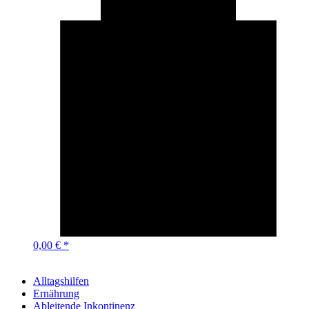
0,00 € *
Alltagshilfen
Ernährung
Ableitende Inkontinenz