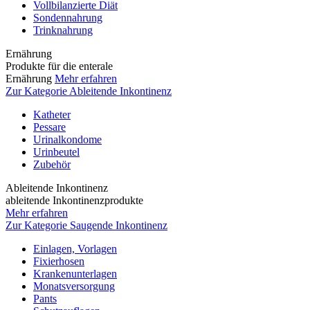
Vollbilanzierte Diät
Sondennahrung
Trinknahrung
Ernährung
Produkte für die enterale
Ernährung
Mehr erfahren
Zur Kategorie Ableitende Inkontinenz
Katheter
Pessare
Urinalkondome
Urinbeutel
Zubehör
Ableitende Inkontinenz
ableitende Inkontinenzprodukte
Mehr erfahren
Zur Kategorie Saugende Inkontinenz
Einlagen, Vorlagen
Fixierhosen
Krankenunterlagen
Monatsversorgung
Pants