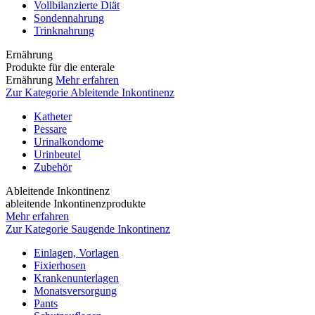
Vollbilanzierte Diät
Sondennahrung
Trinknahrung
Ernährung
Produkte für die enterale
Ernährung
Mehr erfahren
Zur Kategorie Ableitende Inkontinenz
Katheter
Pessare
Urinalkondome
Urinbeutel
Zubehör
Ableitende Inkontinenz
ableitende Inkontinenzprodukte
Mehr erfahren
Zur Kategorie Saugende Inkontinenz
Einlagen, Vorlagen
Fixierhosen
Krankenunterlagen
Monatsversorgung
Pants