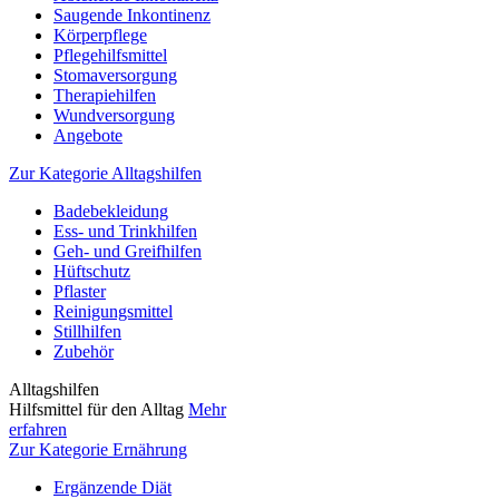
Saugende Inkontinenz
Körperpflege
Pflegehilfsmittel
Stomaversorgung
Therapiehilfen
Wundversorgung
Angebote
Zur Kategorie Alltagshilfen
Badebekleidung
Ess- und Trinkhilfen
Geh- und Greifhilfen
Hüftschutz
Pflaster
Reinigungsmittel
Stillhilfen
Zubehör
Alltagshilfen
Hilfsmittel für den Alltag
Mehr
erfahren
Zur Kategorie Ernährung
Ergänzende Diät