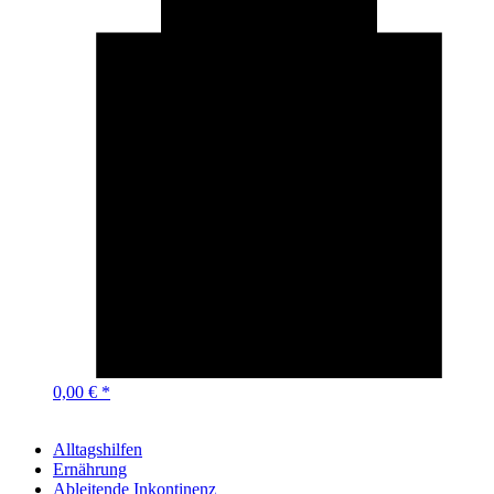
0,00 € *
Alltagshilfen
Ernährung
Ableitende Inkontinenz