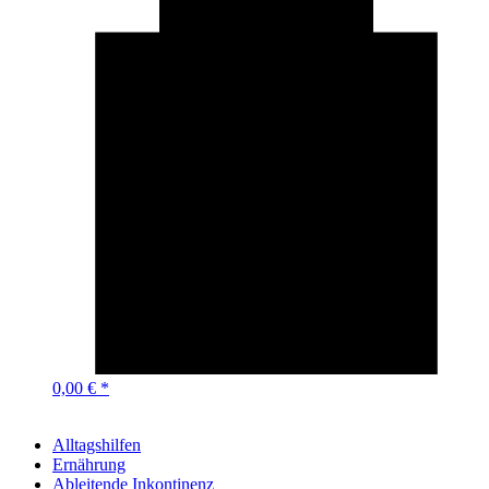
0,00 € *
Alltagshilfen
Ernährung
Ableitende Inkontinenz