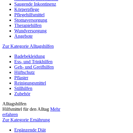
Saugende Inkontinenz
Körperpflege
Pflegehilfsmittel
Stomaversorgung
Therapiehilfen
Wundversorgung
Angebote
Zur Kategorie Alltagshilfen
Badebekleidung
Ess- und Trinkhilfen
Geh- und Greifhilfen
Hüftschutz
Pflaster
Reinigungsmittel
Stillhilfen
Zubehör
Alltagshilfen
Hilfsmittel für den Alltag
Mehr
erfahren
Zur Kategorie Ernährung
Ergänzende Diät