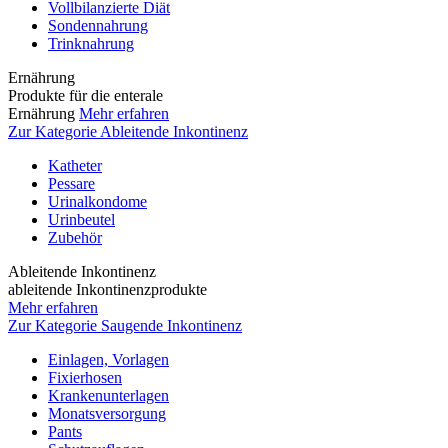
Vollbilanzierte Diät
Sondennahrung
Trinknahrung
Ernährung
Produkte für die enterale
Ernährung
Mehr erfahren
Zur Kategorie Ableitende Inkontinenz
Katheter
Pessare
Urinalkondome
Urinbeutel
Zubehör
Ableitende Inkontinenz
ableitende Inkontinenzprodukte
Mehr erfahren
Zur Kategorie Saugende Inkontinenz
Einlagen, Vorlagen
Fixierhosen
Krankenunterlagen
Monatsversorgung
Pants