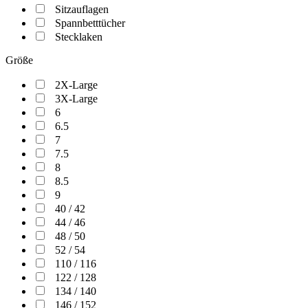
Sitzauflagen
Spannbetttücher
Stecklaken
Größe
2X-Large
3X-Large
6
6.5
7
7.5
8
8.5
9
40 / 42
44 / 46
48 / 50
52 / 54
110 / 116
122 / 128
134 / 140
146 / 152