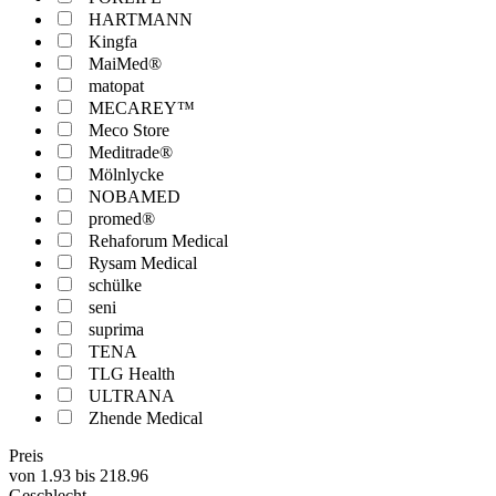
HARTMANN
Kingfa
MaiMed®
matopat
MECAREY™
Meco Store
Meditrade®
Mölnlycke
NOBAMED
promed®
Rehaforum Medical
Rysam Medical
schülke
seni
suprima
TENA
TLG Health
ULTRANA
Zhende Medical
Preis
von
1.93
bis
218.96
Geschlecht