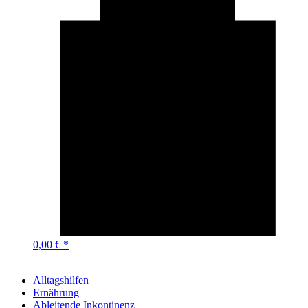
0,00 € *
Alltagshilfen
Ernährung
Ableitende Inkontinenz