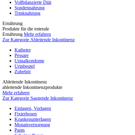
Vollbilanzierte Diät
Sondennahrung
Trinknahrung
Ernährung
Produkte für die enterale
Ernährung
Mehr erfahren
Zur Kategorie Ableitende Inkontinenz
Katheter
Pessare
Urinalkondome
Urinbeutel
Zubehör
Ableitende Inkontinenz
ableitende Inkontinenzprodukte
Mehr erfahren
Zur Kategorie Saugende Inkontinenz
Einlagen, Vorlagen
Fixierhosen
Krankenunterlagen
Monatsversorgung
Pants