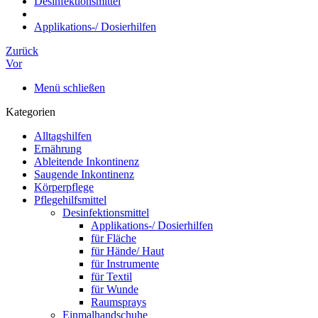
Desinfektionsmittel
Applikations-/ Dosierhilfen
Zurück
Vor
Menü schließen
Kategorien
Alltagshilfen
Ernährung
Ableitende Inkontinenz
Saugende Inkontinenz
Körperpflege
Pflegehilfsmittel
Desinfektionsmittel
Applikations-/ Dosierhilfen
für Fläche
für Hände/ Haut
für Instrumente
für Textil
für Wunde
Raumsprays
Einmalhandschuhe