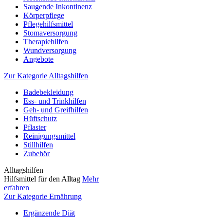
Saugende Inkontinenz
Körperpflege
Pflegehilfsmittel
Stomaversorgung
Therapiehilfen
Wundversorgung
Angebote
Zur Kategorie Alltagshilfen
Badebekleidung
Ess- und Trinkhilfen
Geh- und Greifhilfen
Hüftschutz
Pflaster
Reinigungsmittel
Stillhilfen
Zubehör
Alltagshilfen
Hilfsmittel für den Alltag
Mehr
erfahren
Zur Kategorie Ernährung
Ergänzende Diät