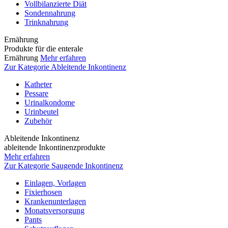
Vollbilanzierte Diät
Sondennahrung
Trinknahrung
Ernährung
Produkte für die enterale
Ernährung
Mehr erfahren
Zur Kategorie Ableitende Inkontinenz
Katheter
Pessare
Urinalkondome
Urinbeutel
Zubehör
Ableitende Inkontinenz
ableitende Inkontinenzprodukte
Mehr erfahren
Zur Kategorie Saugende Inkontinenz
Einlagen, Vorlagen
Fixierhosen
Krankenunterlagen
Monatsversorgung
Pants