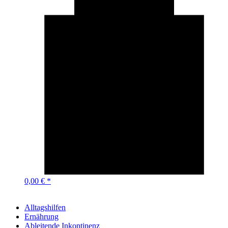
0,00 € *
Alltagshilfen
Ernährung
Ableitende Inkontinenz