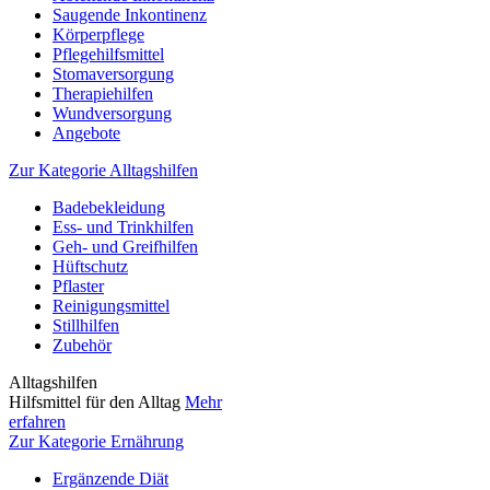
Saugende Inkontinenz
Körperpflege
Pflegehilfsmittel
Stomaversorgung
Therapiehilfen
Wundversorgung
Angebote
Zur Kategorie Alltagshilfen
Badebekleidung
Ess- und Trinkhilfen
Geh- und Greifhilfen
Hüftschutz
Pflaster
Reinigungsmittel
Stillhilfen
Zubehör
Alltagshilfen
Hilfsmittel für den Alltag
Mehr
erfahren
Zur Kategorie Ernährung
Ergänzende Diät