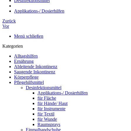
Desinfektionsmittel
Applikations-/ Dosierhilfen
Zurück
Vor
Menü schließen
Kategorien
Alltagshilfen
Ernährung
Ableitende Inkontinenz
Saugende Inkontinenz
Körperpflege
Pflegehilfsmittel
Desinfektionsmittel
Applikations-/ Dosierhilfen
für Fläche
für Hände/ Haut
für Instrumente
für Textil
für Wunde
Raumsprays
Einmalhandschuhe