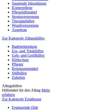
Saugende Inkontinenz
Körperpflege
Pflegehilfsmittel
Stomaversorgung
Therapiehilfen
Wundversorgung
Angebote
Zur Kategorie Alltagshilfen
Badebekleidung
Ess- und Trinkhilfen
Geh- und Greifhilfen
Hüftschutz
Pflaster
Reinigungsmittel
Stillhilfen
Zubehör
Alltagshilfen
Hilfsmittel für den Alltag
Mehr
erfahren
Zur Kategorie Ernährung
Ergänzende Diät