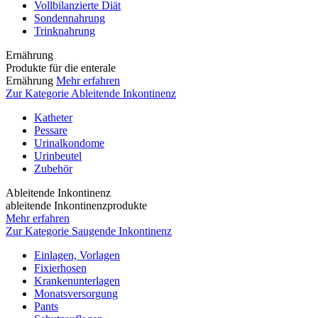
Vollbilanzierte Diät
Sondennahrung
Trinknahrung
Ernährung
Produkte für die enterale
Ernährung
Mehr erfahren
Zur Kategorie Ableitende Inkontinenz
Katheter
Pessare
Urinalkondome
Urinbeutel
Zubehör
Ableitende Inkontinenz
ableitende Inkontinenzprodukte
Mehr erfahren
Zur Kategorie Saugende Inkontinenz
Einlagen, Vorlagen
Fixierhosen
Krankenunterlagen
Monatsversorgung
Pants