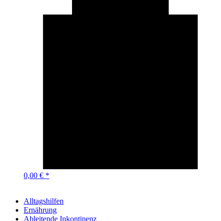
0,00 € *
Alltagshilfen
Ernährung
Ableitende Inkontinenz