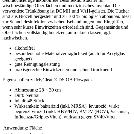
Gebrauchsfertige alkoholfreie Desinfektionstücher für
wischbeständige Oberflächen und medizinisches Inventar. Die
verwendete Tränklösung ist DGMH und VAH-gelistet. Die Tücher
sind aus Biocell hergestellt und zu 100 % biologisch abbaubar. Ideal
zur Schnelldesinfektion zwischen Behandlungen und Eingriffen,
wenn sehr kurze Einwirkzeiten erforderlich sind. Gegenstände und
Oberflächen vollständig benetzen, antrocknen lassen, ggf.
nachwischen.
alkoholfrei
besonders hohe Materialverträglichkeit (auch für Acrylglas
geeignet)
gute Reinigungsleistung
praxisgerechte Einwirkzeiten und schnell trocknend
Eigenschaften zu MyClean® DS OA Flowpack
Abmessung: 28 × 30 cm
Duft: Neutral
Inhalt: 48 Stück
Wirksamkeit: bakterizid (inkl. MRSA), levurozid, wirkt
begrenzt viruzid (inkl. HBV/HIV, BVDV (HCV), Vaccinia-,
Influenza-/Grippe-Viren), wirksam gegen SV40-Viren
Anwendung:
Fläche