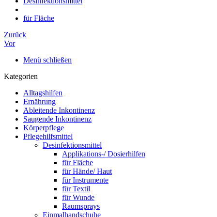
Desinfektionsmittel
für Fläche
Zurück
Vor
Menü schließen
Kategorien
Alltagshilfen
Ernährung
Ableitende Inkontinenz
Saugende Inkontinenz
Körperpflege
Pflegehilfsmittel
Desinfektionsmittel
Applikations-/ Dosierhilfen
für Fläche
für Hände/ Haut
für Instrumente
für Textil
für Wunde
Raumsprays
Einmalhandschuhe