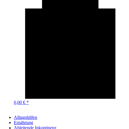
0,00 € *
Alltagshilfen
Ernährung
Ableitende Inkontinenz