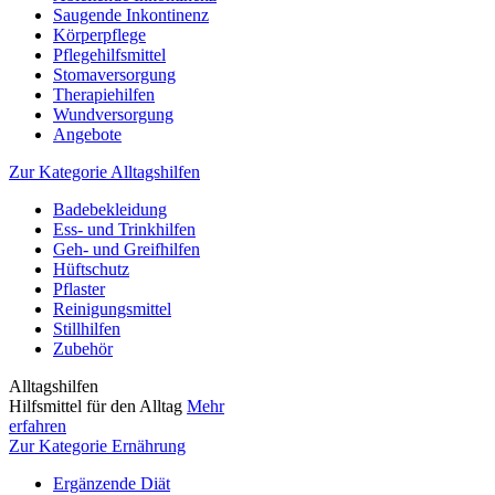
Saugende Inkontinenz
Körperpflege
Pflegehilfsmittel
Stomaversorgung
Therapiehilfen
Wundversorgung
Angebote
Zur Kategorie Alltagshilfen
Badebekleidung
Ess- und Trinkhilfen
Geh- und Greifhilfen
Hüftschutz
Pflaster
Reinigungsmittel
Stillhilfen
Zubehör
Alltagshilfen
Hilfsmittel für den Alltag
Mehr
erfahren
Zur Kategorie Ernährung
Ergänzende Diät