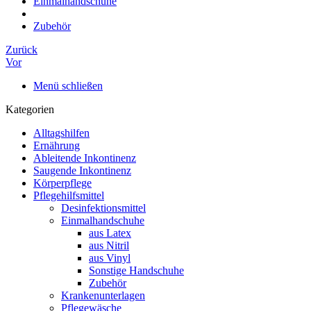
Einmalhandschuhe
Zubehör
Zurück
Vor
Menü schließen
Kategorien
Alltagshilfen
Ernährung
Ableitende Inkontinenz
Saugende Inkontinenz
Körperpflege
Pflegehilfsmittel
Desinfektionsmittel
Einmalhandschuhe
aus Latex
aus Nitril
aus Vinyl
Sonstige Handschuhe
Zubehör
Krankenunterlagen
Pflegewäsche