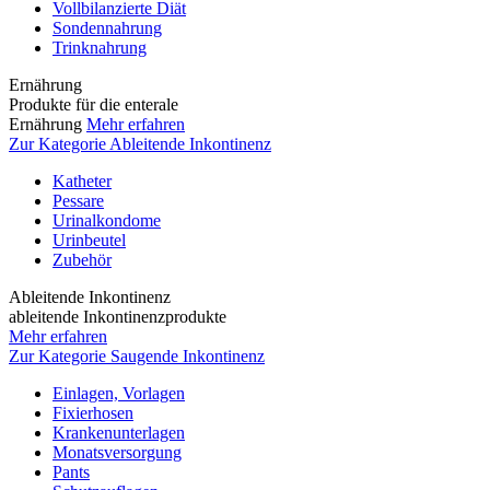
Vollbilanzierte Diät
Sondennahrung
Trinknahrung
Ernährung
Produkte für die enterale
Ernährung
Mehr erfahren
Zur Kategorie Ableitende Inkontinenz
Katheter
Pessare
Urinalkondome
Urinbeutel
Zubehör
Ableitende Inkontinenz
ableitende Inkontinenzprodukte
Mehr erfahren
Zur Kategorie Saugende Inkontinenz
Einlagen, Vorlagen
Fixierhosen
Krankenunterlagen
Monatsversorgung
Pants