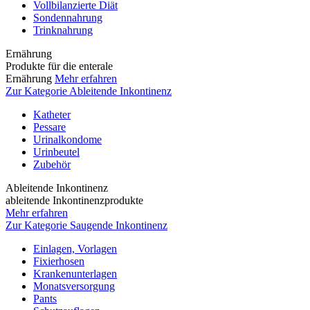
Vollbilanzierte Diät
Sondennahrung
Trinknahrung
Ernährung
Produkte für die enterale
Ernährung
Mehr erfahren
Zur Kategorie Ableitende Inkontinenz
Katheter
Pessare
Urinalkondome
Urinbeutel
Zubehör
Ableitende Inkontinenz
ableitende Inkontinenzprodukte
Mehr erfahren
Zur Kategorie Saugende Inkontinenz
Einlagen, Vorlagen
Fixierhosen
Krankenunterlagen
Monatsversorgung
Pants