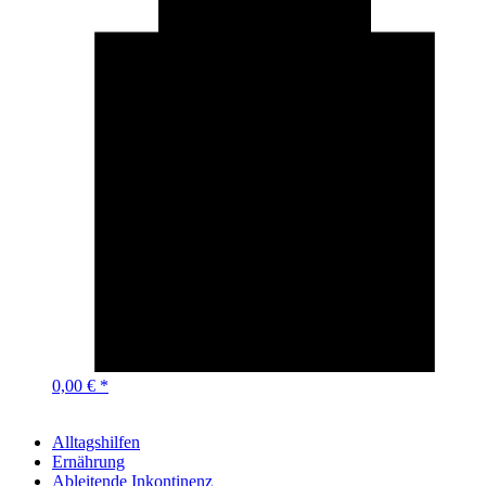
0,00 € *
Alltagshilfen
Ernährung
Ableitende Inkontinenz