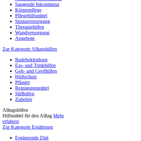
Saugende Inkontinenz
Körperpflege
Pflegehilfsmittel
Stomaversorgung
Therapiehilfen
Wundversorgung
Angebote
Zur Kategorie Alltagshilfen
Badebekleidung
Ess- und Trinkhilfen
Geh- und Greifhilfen
Hüftschutz
Pflaster
Reinigungsmittel
Stillhilfen
Zubehör
Alltagshilfen
Hilfsmittel für den Alltag
Mehr
erfahren
Zur Kategorie Ernährung
Ergänzende Diät