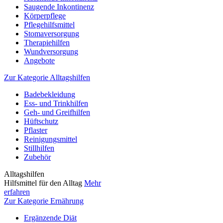
Saugende Inkontinenz
Körperpflege
Pflegehilfsmittel
Stomaversorgung
Therapiehilfen
Wundversorgung
Angebote
Zur Kategorie Alltagshilfen
Badebekleidung
Ess- und Trinkhilfen
Geh- und Greifhilfen
Hüftschutz
Pflaster
Reinigungsmittel
Stillhilfen
Zubehör
Alltagshilfen
Hilfsmittel für den Alltag
Mehr
erfahren
Zur Kategorie Ernährung
Ergänzende Diät