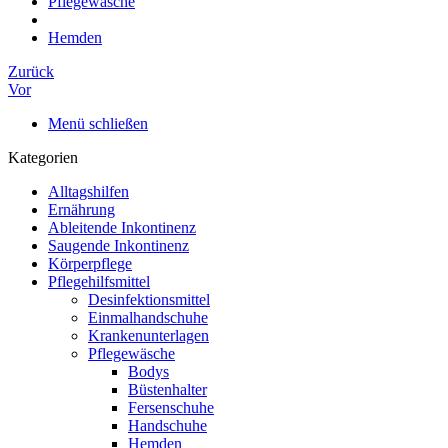
Pflegewäsche
Hemden
Zurück
Vor
Menü schließen
Kategorien
Alltagshilfen
Ernährung
Ableitende Inkontinenz
Saugende Inkontinenz
Körperpflege
Pflegehilfsmittel
Desinfektionsmittel
Einmalhandschuhe
Krankenunterlagen
Pflegewäsche
Bodys
Büstenhalter
Fersenschuhe
Handschuhe
Hemden