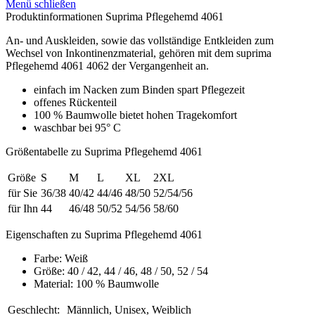
Menü schließen
Produktinformationen Suprima Pflegehemd 4061
An- und Auskleiden, sowie das vollständige Entkleiden zum
Wechsel von Inkontinenzmaterial, gehören mit dem suprima
Pflegehemd 4061 4062 der Vergangenheit an.
einfach im Nacken zum Binden spart Pflegezeit
offenes Rückenteil
100 % Baumwolle bietet hohen Tragekomfort
waschbar bei 95° C
Größentabelle zu Suprima Pflegehemd 4061
Größe
S
M
L
XL
2XL
für Sie
36/38
40/42
44/46
48/50
52/54/56
für Ihn
44
46/48
50/52
54/56
58/60
Eigenschaften zu Suprima Pflegehemd 4061
Farbe: Weiß
Größe: 40 / 42, 44 / 46, 48 / 50, 52 / 54
Material: 100 % Baumwolle
Geschlecht:
Männlich, Unisex, Weiblich