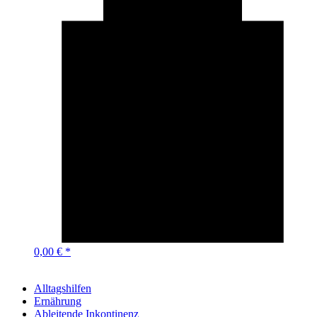
0,00 € *
Alltagshilfen
Ernährung
Ableitende Inkontinenz