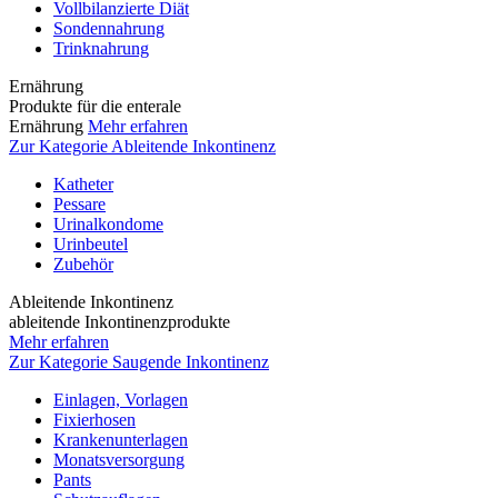
Vollbilanzierte Diät
Sondennahrung
Trinknahrung
Ernährung
Produkte für die enterale
Ernährung
Mehr erfahren
Zur Kategorie Ableitende Inkontinenz
Katheter
Pessare
Urinalkondome
Urinbeutel
Zubehör
Ableitende Inkontinenz
ableitende Inkontinenzprodukte
Mehr erfahren
Zur Kategorie Saugende Inkontinenz
Einlagen, Vorlagen
Fixierhosen
Krankenunterlagen
Monatsversorgung
Pants