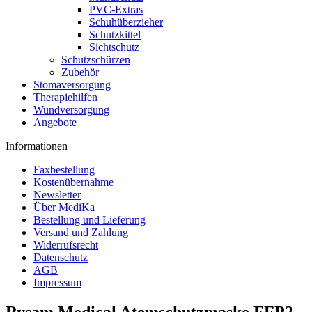
PVC-Extras
Schuhüberzieher
Schutzkittel
Sichtschutz
Schutzschürzen
Zubehör
Stomaversorgung
Therapiehilfen
Wundversorgung
Angebote
Informationen
Faxbestellung
Kostenübernahme
Newsletter
Über MediKa
Bestellung und Lieferung
Versand und Zahlung
Widerrufsrecht
Datenschutz
AGB
Impressum
Rysam Medical Atemschutzmaske FFP2