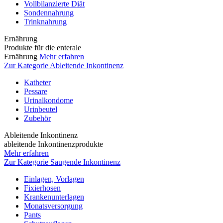
Vollbilanzierte Diät
Sondennahrung
Trinknahrung
Ernährung
Produkte für die enterale
Ernährung
Mehr erfahren
Zur Kategorie Ableitende Inkontinenz
Katheter
Pessare
Urinalkondome
Urinbeutel
Zubehör
Ableitende Inkontinenz
ableitende Inkontinenzprodukte
Mehr erfahren
Zur Kategorie Saugende Inkontinenz
Einlagen, Vorlagen
Fixierhosen
Krankenunterlagen
Monatsversorgung
Pants