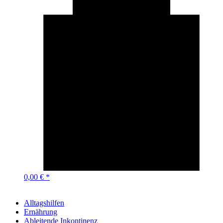
0,00 € *
Alltagshilfen
Ernährung
Ableitende Inkontinenz