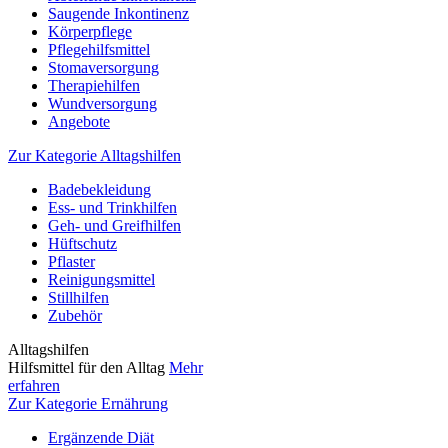
Saugende Inkontinenz
Körperpflege
Pflegehilfsmittel
Stomaversorgung
Therapiehilfen
Wundversorgung
Angebote
Zur Kategorie Alltagshilfen
Badebekleidung
Ess- und Trinkhilfen
Geh- und Greifhilfen
Hüftschutz
Pflaster
Reinigungsmittel
Stillhilfen
Zubehör
Alltagshilfen
Hilfsmittel für den Alltag
Mehr
erfahren
Zur Kategorie Ernährung
Ergänzende Diät