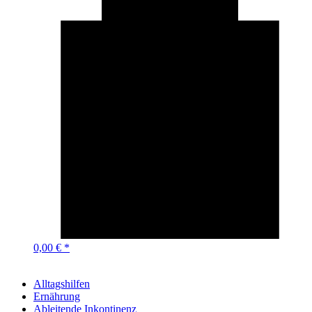
0,00 € *
Alltagshilfen
Ernährung
Ableitende Inkontinenz