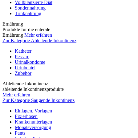
Vollbilanzierte Diät
Sondennahrung
Trinknahrung
Ernährung
Produkte für die enterale
Ernährung
Mehr erfahren
Zur Kategorie Ableitende Inkontinenz
Katheter
Pessare
Urinalkondome
Urinbeutel
Zubehör
Ableitende Inkontinenz
ableitende Inkontinenzprodukte
Mehr erfahren
Zur Kategorie Saugende Inkontinenz
Einlagen, Vorlagen
Fixierhosen
Krankenunterlagen
Monatsversorgung
Pants