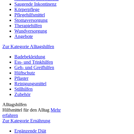
Saugende Inkontinenz
Körperpflege
Pflegehilfsmittel
Stomaversorgung
Therapiehilfen
Wundversorgung
Angebote
Zur Kategorie Alltagshilfen
Badebekleidung
Ess- und Trinkhilfen
Geh- und Greifhilfen
Hüftschutz
Pflaster
Reinigungsmittel
Stillhilfen
Zubehör
Alltagshilfen
Hilfsmittel für den Alltag
Mehr
erfahren
Zur Kategorie Ernährung
Ergänzende Diät