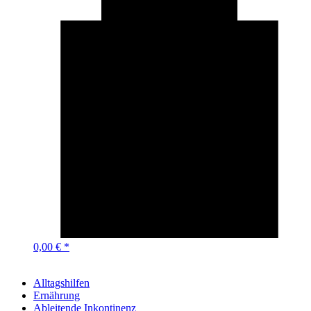
0,00 € *
Alltagshilfen
Ernährung
Ableitende Inkontinenz