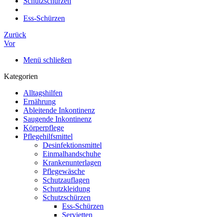
Schutzschürzen
Ess-Schürzen
Zurück
Vor
Menü schließen
Kategorien
Alltagshilfen
Ernährung
Ableitende Inkontinenz
Saugende Inkontinenz
Körperpflege
Pflegehilfsmittel
Desinfektionsmittel
Einmalhandschuhe
Krankenunterlagen
Pflegewäsche
Schutzauflagen
Schutzkleidung
Schutzschürzen
Ess-Schürzen
Servietten