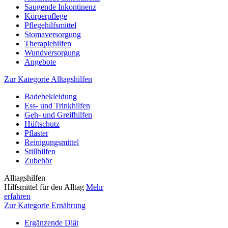
Saugende Inkontinenz
Körperpflege
Pflegehilfsmittel
Stomaversorgung
Therapiehilfen
Wundversorgung
Angebote
Zur Kategorie Alltagshilfen
Badebekleidung
Ess- und Trinkhilfen
Geh- und Greifhilfen
Hüftschutz
Pflaster
Reinigungsmittel
Stillhilfen
Zubehör
Alltagshilfen
Hilfsmittel für den Alltag
Mehr
erfahren
Zur Kategorie Ernährung
Ergänzende Diät