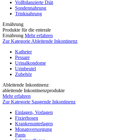
Vollbilanzierte Diät
Sondennahrung
Trinknahrung
Ernährung
Produkte für die enterale
Ernährung
Mehr erfahren
Zur Kategorie Ableitende Inkontinenz
Katheter
Pessare
Urinalkondome
Urinbeutel
Zubehör
Ableitende Inkontinenz
ableitende Inkontinenzprodukte
Mehr erfahren
Zur Kategorie Saugende Inkontinenz
Einlagen, Vorlagen
Fixierhosen
Krankenunterlagen
Monatsversorgung
Pants