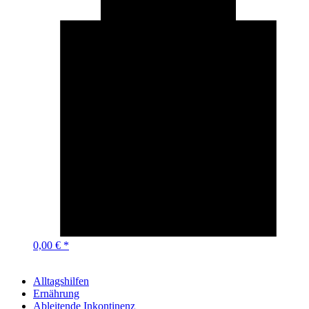
0,00 € *
Alltagshilfen
Ernährung
Ableitende Inkontinenz