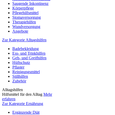
Saugende Inkontinenz
Körperpflege
Pflegehilfsmittel
Stomaversorgung
Therapiehilfen
Wundversorgung
Angebote
Zur Kategorie Alltagshilfen
Badebekleidung
Ess- und Trinkhilfen
Geh- und Greifhilfen
Hüftschutz
Pflaster
Reinigungsmittel
Stillhilfen
Zubehör
Alltagshilfen
Hilfsmittel für den Alltag
Mehr
erfahren
Zur Kategorie Ernährung
Ergänzende Diät