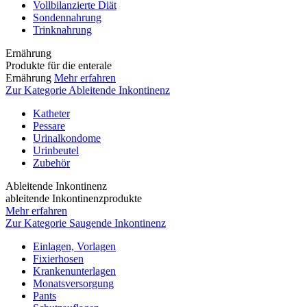
Vollbilanzierte Diät
Sondennahrung
Trinknahrung
Ernährung
Produkte für die enterale
Ernährung
Mehr erfahren
Zur Kategorie Ableitende Inkontinenz
Katheter
Pessare
Urinalkondome
Urinbeutel
Zubehör
Ableitende Inkontinenz
ableitende Inkontinenzprodukte
Mehr erfahren
Zur Kategorie Saugende Inkontinenz
Einlagen, Vorlagen
Fixierhosen
Krankenunterlagen
Monatsversorgung
Pants