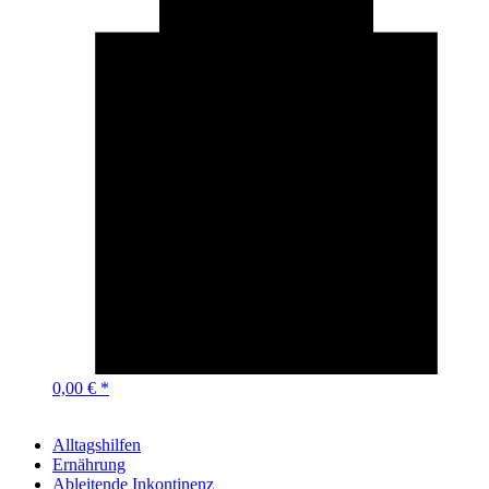
0,00 € *
Alltagshilfen
Ernährung
Ableitende Inkontinenz