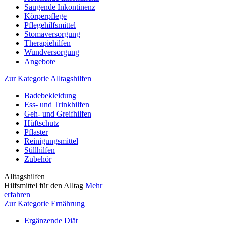
Saugende Inkontinenz
Körperpflege
Pflegehilfsmittel
Stomaversorgung
Therapiehilfen
Wundversorgung
Angebote
Zur Kategorie Alltagshilfen
Badebekleidung
Ess- und Trinkhilfen
Geh- und Greifhilfen
Hüftschutz
Pflaster
Reinigungsmittel
Stillhilfen
Zubehör
Alltagshilfen
Hilfsmittel für den Alltag
Mehr
erfahren
Zur Kategorie Ernährung
Ergänzende Diät