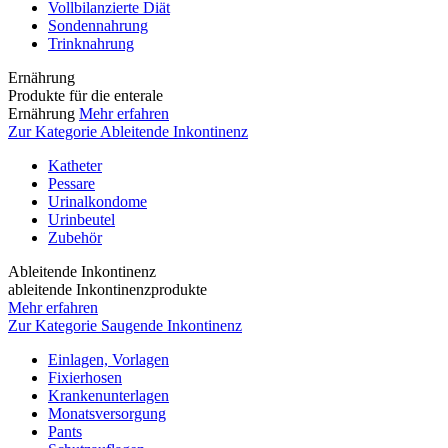
Vollbilanzierte Diät
Sondennahrung
Trinknahrung
Ernährung
Produkte für die enterale
Ernährung
Mehr erfahren
Zur Kategorie Ableitende Inkontinenz
Katheter
Pessare
Urinalkondome
Urinbeutel
Zubehör
Ableitende Inkontinenz
ableitende Inkontinenzprodukte
Mehr erfahren
Zur Kategorie Saugende Inkontinenz
Einlagen, Vorlagen
Fixierhosen
Krankenunterlagen
Monatsversorgung
Pants