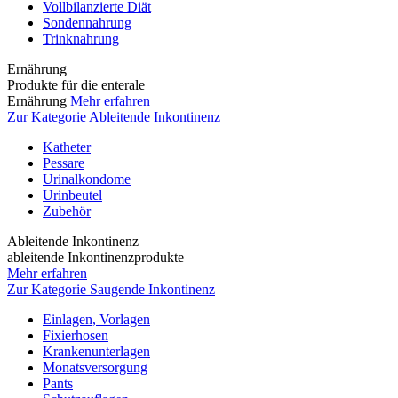
Vollbilanzierte Diät
Sondennahrung
Trinknahrung
Ernährung
Produkte für die enterale
Ernährung
Mehr erfahren
Zur Kategorie Ableitende Inkontinenz
Katheter
Pessare
Urinalkondome
Urinbeutel
Zubehör
Ableitende Inkontinenz
ableitende Inkontinenzprodukte
Mehr erfahren
Zur Kategorie Saugende Inkontinenz
Einlagen, Vorlagen
Fixierhosen
Krankenunterlagen
Monatsversorgung
Pants