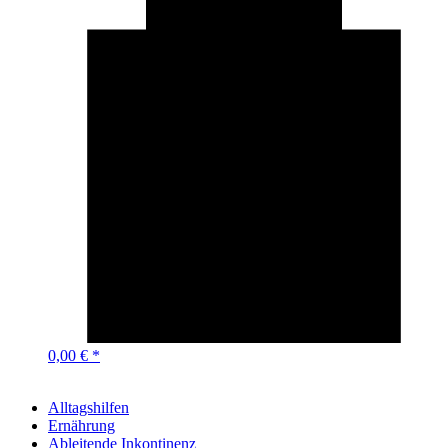
0,00 € *
Alltagshilfen
Ernährung
Ableitende Inkontinenz