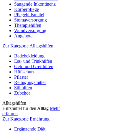
Saugende Inkontinenz
Körperpflege
Pflegehilfsmittel
Stomaversorgung
Therapiehilfen
Wundversorgung
Angebote
Zur Kategorie Alltagshilfen
Badebekleidung
Ess- und Trinkhilfen
Geh- und Greifhilfen
Hüftschutz
Pflaster
Reinigungsmittel
Stillhilfen
Zubehör
Alltagshilfen
Hilfsmittel für den Alltag
Mehr
erfahren
Zur Kategorie Ernährung
Ergänzende Diät