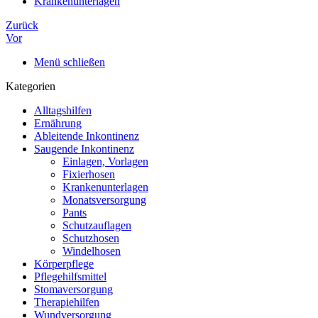
Krankenunterlagen
Zurück
Vor
Menü schließen
Kategorien
Alltagshilfen
Ernährung
Ableitende Inkontinenz
Saugende Inkontinenz
Einlagen, Vorlagen
Fixierhosen
Krankenunterlagen
Monatsversorgung
Pants
Schutzauflagen
Schutzhosen
Windelhosen
Körperpflege
Pflegehilfsmittel
Stomaversorgung
Therapiehilfen
Wundversorgung