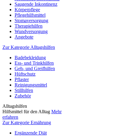
Saugende Inkontinenz
Körperpflege
Pflegehilfsmittel
Stomaversorgung
Therapiehilfen
Wundversorgung
Angebote
Zur Kategorie Alltagshilfen
Badebekleidung
Ess- und Trinkhilfen
Geh- und Greifhilfen
Hüftschutz
Pflaster
Reinigungsmittel
Stillhilfen
Zubehör
Alltagshilfen
Hilfsmittel für den Alltag
Mehr
erfahren
Zur Kategorie Ernährung
Ergänzende Diät