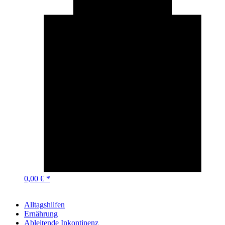
0,00 € *
Alltagshilfen
Ernährung
Ableitende Inkontinenz