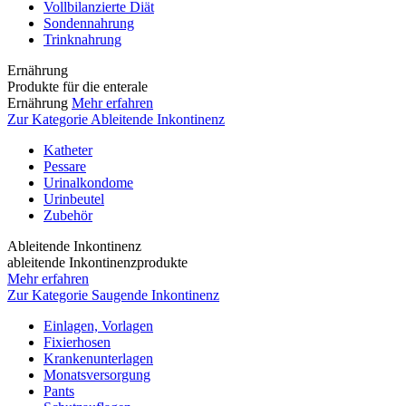
Vollbilanzierte Diät
Sondennahrung
Trinknahrung
Ernährung
Produkte für die enterale
Ernährung
Mehr erfahren
Zur Kategorie Ableitende Inkontinenz
Katheter
Pessare
Urinalkondome
Urinbeutel
Zubehör
Ableitende Inkontinenz
ableitende Inkontinenzprodukte
Mehr erfahren
Zur Kategorie Saugende Inkontinenz
Einlagen, Vorlagen
Fixierhosen
Krankenunterlagen
Monatsversorgung
Pants