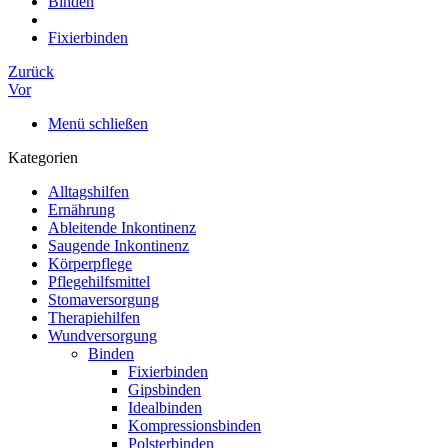
Binden
Fixierbinden
Zurück
Vor
Menü schließen
Kategorien
Alltagshilfen
Ernährung
Ableitende Inkontinenz
Saugende Inkontinenz
Körperpflege
Pflegehilfsmittel
Stomaversorgung
Therapiehilfen
Wundversorgung
Binden
Fixierbinden
Gipsbinden
Idealbinden
Kompressionsbinden
Polsterbinden