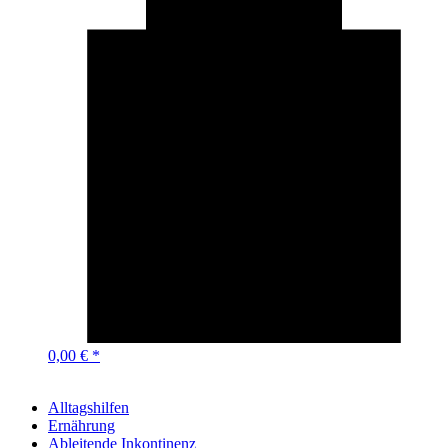
0,00 € *
Alltagshilfen
Ernährung
Ableitende Inkontinenz