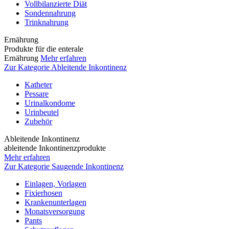
Vollbilanzierte Diät
Sondennahrung
Trinknahrung
Ernährung
Produkte für die enterale
Ernährung
Mehr erfahren
Zur Kategorie Ableitende Inkontinenz
Katheter
Pessare
Urinalkondome
Urinbeutel
Zubehör
Ableitende Inkontinenz
ableitende Inkontinenzprodukte
Mehr erfahren
Zur Kategorie Saugende Inkontinenz
Einlagen, Vorlagen
Fixierhosen
Krankenunterlagen
Monatsversorgung
Pants