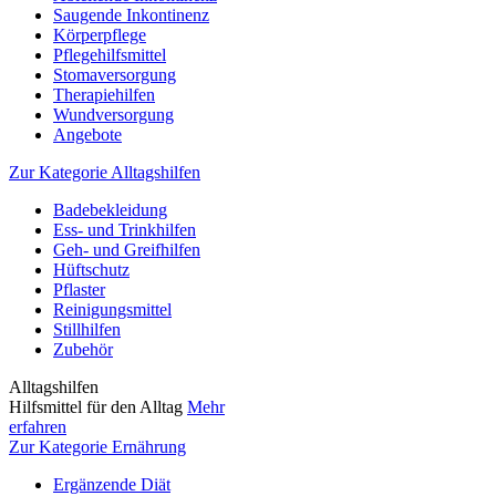
Saugende Inkontinenz
Körperpflege
Pflegehilfsmittel
Stomaversorgung
Therapiehilfen
Wundversorgung
Angebote
Zur Kategorie Alltagshilfen
Badebekleidung
Ess- und Trinkhilfen
Geh- und Greifhilfen
Hüftschutz
Pflaster
Reinigungsmittel
Stillhilfen
Zubehör
Alltagshilfen
Hilfsmittel für den Alltag
Mehr
erfahren
Zur Kategorie Ernährung
Ergänzende Diät