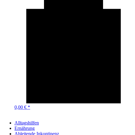
0,00 € *
Alltagshilfen
Ernährung
Ableitende Inkontinenz