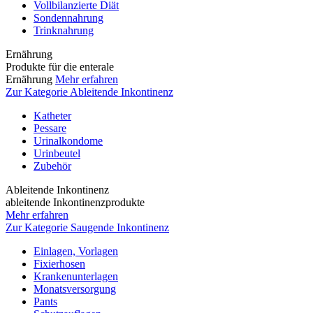
Vollbilanzierte Diät
Sondennahrung
Trinknahrung
Ernährung
Produkte für die enterale
Ernährung
Mehr erfahren
Zur Kategorie Ableitende Inkontinenz
Katheter
Pessare
Urinalkondome
Urinbeutel
Zubehör
Ableitende Inkontinenz
ableitende Inkontinenzprodukte
Mehr erfahren
Zur Kategorie Saugende Inkontinenz
Einlagen, Vorlagen
Fixierhosen
Krankenunterlagen
Monatsversorgung
Pants