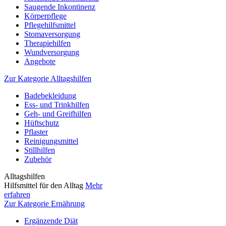
Saugende Inkontinenz
Körperpflege
Pflegehilfsmittel
Stomaversorgung
Therapiehilfen
Wundversorgung
Angebote
Zur Kategorie Alltagshilfen
Badebekleidung
Ess- und Trinkhilfen
Geh- und Greifhilfen
Hüftschutz
Pflaster
Reinigungsmittel
Stillhilfen
Zubehör
Alltagshilfen
Hilfsmittel für den Alltag
Mehr
erfahren
Zur Kategorie Ernährung
Ergänzende Diät