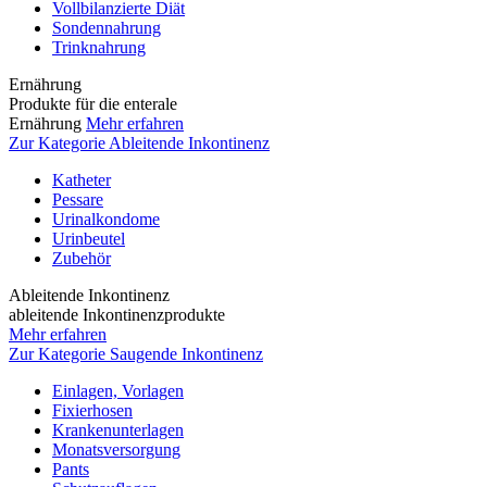
Vollbilanzierte Diät
Sondennahrung
Trinknahrung
Ernährung
Produkte für die enterale
Ernährung
Mehr erfahren
Zur Kategorie Ableitende Inkontinenz
Katheter
Pessare
Urinalkondome
Urinbeutel
Zubehör
Ableitende Inkontinenz
ableitende Inkontinenzprodukte
Mehr erfahren
Zur Kategorie Saugende Inkontinenz
Einlagen, Vorlagen
Fixierhosen
Krankenunterlagen
Monatsversorgung
Pants