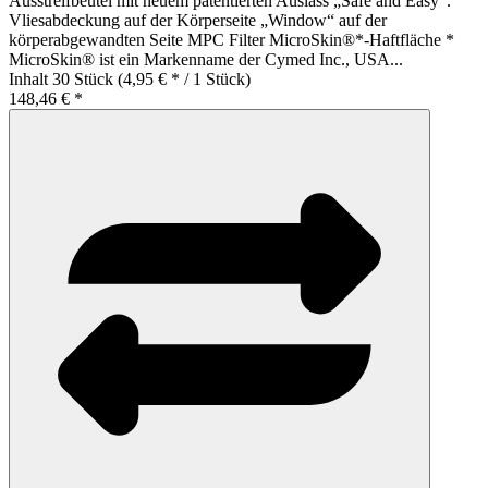
Ausstreifbeutel mit neuem patentierten Auslass „Safe and Easy“.
Vliesabdeckung auf der Körperseite „Window“ auf der
körperabgewandten Seite MPC Filter MicroSkin®*-Haftfläche *
MicroSkin® ist ein Markenname der Cymed Inc., USA...
Inhalt
30 Stück
(4,95 € * / 1 Stück)
148,46 € *