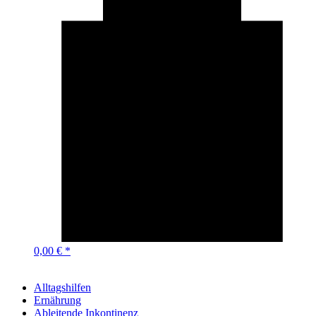
0,00 € *
Alltagshilfen
Ernährung
Ableitende Inkontinenz