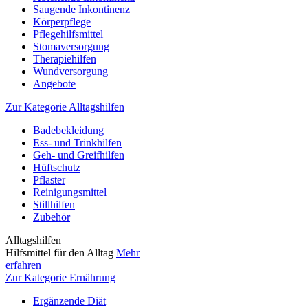
Saugende Inkontinenz
Körperpflege
Pflegehilfsmittel
Stomaversorgung
Therapiehilfen
Wundversorgung
Angebote
Zur Kategorie Alltagshilfen
Badebekleidung
Ess- und Trinkhilfen
Geh- und Greifhilfen
Hüftschutz
Pflaster
Reinigungsmittel
Stillhilfen
Zubehör
Alltagshilfen
Hilfsmittel für den Alltag
Mehr
erfahren
Zur Kategorie Ernährung
Ergänzende Diät