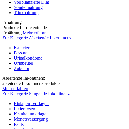
Vollbilanzierte Diät
Sondennahrung
Trinknahrung
Ernährung
Produkte für die enterale
Ernährung
Mehr erfahren
Zur Kategorie Ableitende Inkontinenz
Katheter
Pessare
Urinalkondome
Urinbeutel
Zubehör
Ableitende Inkontinenz
ableitende Inkontinenzprodukte
Mehr erfahren
Zur Kategorie Saugende Inkontinenz
Einlagen, Vorlagen
Fixierhosen
Krankenunterlagen
Monatsversorgung
Pants