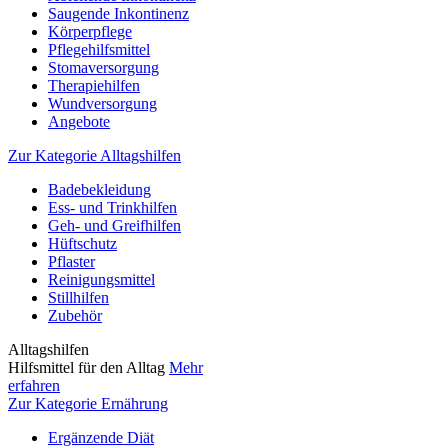
Saugende Inkontinenz
Körperpflege
Pflegehilfsmittel
Stomaversorgung
Therapiehilfen
Wundversorgung
Angebote
Zur Kategorie Alltagshilfen
Badebekleidung
Ess- und Trinkhilfen
Geh- und Greifhilfen
Hüftschutz
Pflaster
Reinigungsmittel
Stillhilfen
Zubehör
Alltagshilfen
Hilfsmittel für den Alltag
Mehr
erfahren
Zur Kategorie Ernährung
Ergänzende Diät