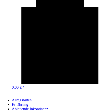
0,00 € *
Alltagshilfen
Ernährung
Ableitende Inkontinenz