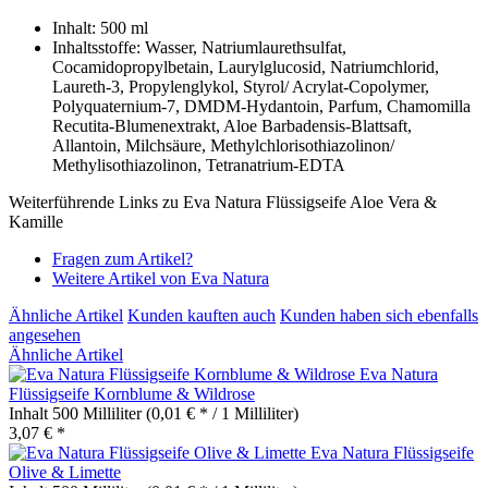
Inhalt: 500 ml
Inhaltsstoffe: Wasser, Natriumlaurethsulfat,
Cocamidopropylbetain, Laurylglucosid, Natriumchlorid,
Laureth-3, Propylenglykol, Styrol/ Acrylat-Copolymer,
Polyquaternium-7, DMDM-Hydantoin, Parfum, Chamomilla
Recutita-Blumenextrakt, Aloe Barbadensis-Blattsaft,
Allantoin, Milchsäure, Methylchlorisothiazolinon/
Methylisothiazolinon, Tetranatrium-EDTA
Weiterführende Links zu Eva Natura Flüssigseife Aloe Vera &
Kamille
Fragen zum Artikel?
Weitere Artikel von Eva Natura
Ähnliche Artikel
Kunden kauften auch
Kunden haben sich ebenfalls
angesehen
Ähnliche Artikel
Eva Natura
Flüssigseife Kornblume & Wildrose
Inhalt
500 Milliliter
(0,01 € * / 1 Milliliter)
3,07 € *
Eva Natura Flüssigseife
Olive & Limette