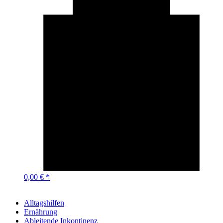
0,00 € *
Alltagshilfen
Ernährung
Ableitende Inkontinenz