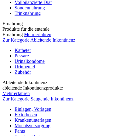
Vollbilanzierte Diät
Sondennahrung
Trinknahrung
Ernährung
Produkte für die enterale
Ernährung
Mehr erfahren
Zur Kategorie Ableitende Inkontinenz
Katheter
Pessare
Urinalkondome
Urinbeutel
Zubehör
Ableitende Inkontinenz
ableitende Inkontinenzprodukte
Mehr erfahren
Zur Kategorie Saugende Inkontinenz
Einlagen, Vorlagen
Fixierhosen
Krankenunterlagen
Monatsversorgung
Pants