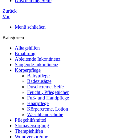
Duschcreme, Seife
Zurück
Vor
Menü schließen
Kategorien
Alltagshilfen
Ernährung
Ableitende Inkontinenz
Saugende Inkontinenz
Körperpflege
Babypflege
Badezusätze
Duschcreme, Seife
Feucht-, Pflegetücher
Fuß- und Handpflege
Haarpflege
Körpercreme, Lotion
Waschhandschuhe
Pflegehilfsmittel
Stomaversorgung
Therapiehilfen
Wundversorgung