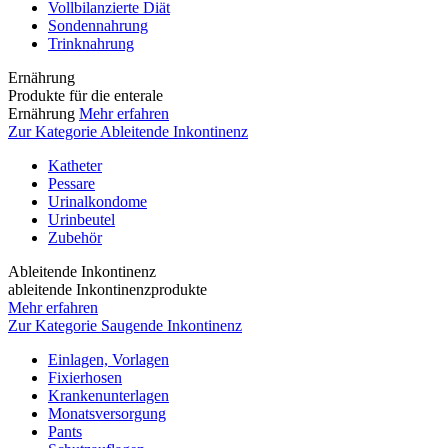
Vollbilanzierte Diät
Sondennahrung
Trinknahrung
Ernährung
Produkte für die enterale
Ernährung
Mehr erfahren
Zur Kategorie Ableitende Inkontinenz
Katheter
Pessare
Urinalkondome
Urinbeutel
Zubehör
Ableitende Inkontinenz
ableitende Inkontinenzprodukte
Mehr erfahren
Zur Kategorie Saugende Inkontinenz
Einlagen, Vorlagen
Fixierhosen
Krankenunterlagen
Monatsversorgung
Pants