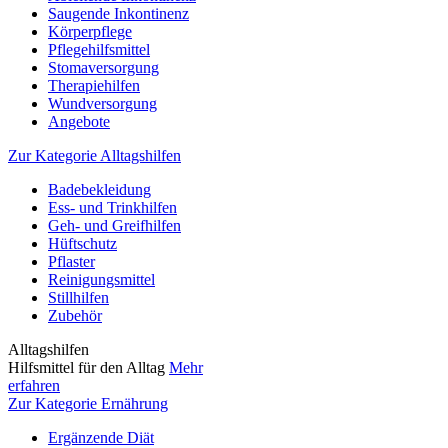
Saugende Inkontinenz
Körperpflege
Pflegehilfsmittel
Stomaversorgung
Therapiehilfen
Wundversorgung
Angebote
Zur Kategorie Alltagshilfen
Badebekleidung
Ess- und Trinkhilfen
Geh- und Greifhilfen
Hüftschutz
Pflaster
Reinigungsmittel
Stillhilfen
Zubehör
Alltagshilfen
Hilfsmittel für den Alltag
Mehr
erfahren
Zur Kategorie Ernährung
Ergänzende Diät