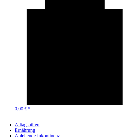
0,00 € *
Alltagshilfen
Ernährung
Ableitende Inkontinenz