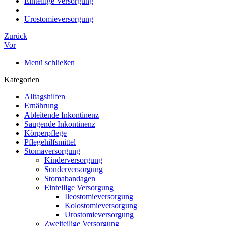
Einteilige Versorgung
Urostomieversorgung
Zurück
Vor
Menü schließen
Kategorien
Alltagshilfen
Ernährung
Ableitende Inkontinenz
Saugende Inkontinenz
Körperpflege
Pflegehilfsmittel
Stomaversorgung
Kinderversorgung
Sonderversorgung
Stomabandagen
Einteilige Versorgung
Ileostomieversorgung
Kolostomieversorgung
Urostomieversorgung
Zweiteilige Versorgung