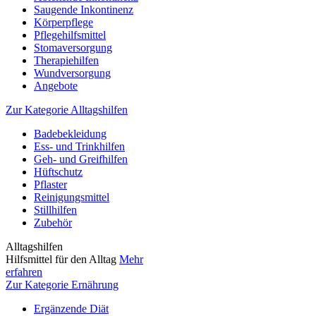
Saugende Inkontinenz
Körperpflege
Pflegehilfsmittel
Stomaversorgung
Therapiehilfen
Wundversorgung
Angebote
Zur Kategorie Alltagshilfen
Badebekleidung
Ess- und Trinkhilfen
Geh- und Greifhilfen
Hüftschutz
Pflaster
Reinigungsmittel
Stillhilfen
Zubehör
Alltagshilfen
Hilfsmittel für den Alltag
Mehr
erfahren
Zur Kategorie Ernährung
Ergänzende Diät