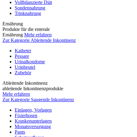
Vollbilanzierte Diät
Sondennahrung
Trinknahrung
Ernährung
Produkte für die enterale
Ernährung
Mehr erfahren
Zur Kategorie Ableitende Inkontinenz
Katheter
Pessare
Urinalkondome
Urinbeutel
Zubehör
Ableitende Inkontinenz
ableitende Inkontinenzprodukte
Mehr erfahren
Zur Kategorie Saugende Inkontinenz
Einlagen, Vorlagen
Fixierhosen
Krankenunterlagen
Monatsversorgung
Pants