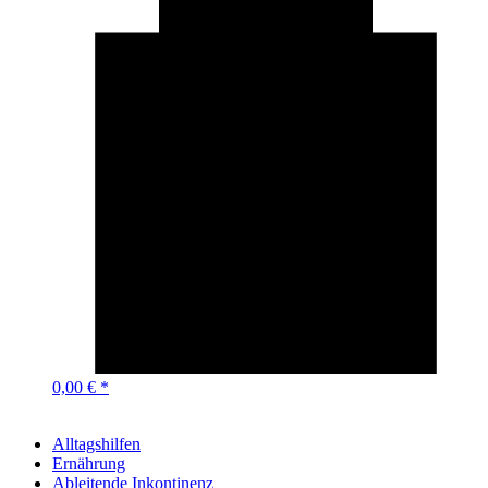
0,00 € *
Alltagshilfen
Ernährung
Ableitende Inkontinenz