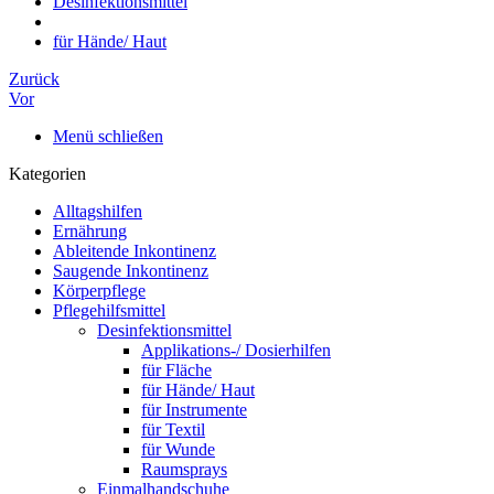
Desinfektionsmittel
für Hände/ Haut
Zurück
Vor
Menü schließen
Kategorien
Alltagshilfen
Ernährung
Ableitende Inkontinenz
Saugende Inkontinenz
Körperpflege
Pflegehilfsmittel
Desinfektionsmittel
Applikations-/ Dosierhilfen
für Fläche
für Hände/ Haut
für Instrumente
für Textil
für Wunde
Raumsprays
Einmalhandschuhe