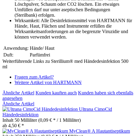
Löschpulver, Schaum oder CO2 löschen. Ein etwaiges
Umfüllen darf nur unter aseptischen Bedingungen
(Sterilbank) erfolgen.
Wirksamkeit: Alle Desinfektionsmittel von HARTMANN für
Hände, Haut, Flächen und Instrumente erfüllen die
Wirksamkeitsanforderungen an die begrenzte Viruzidie und
können verwendet werden.
Anwendung:
Hände/ Haut
Duft:
Parfümfrei
Weiterführende Links zu Sterillium® med Händedesinfektion 500
ml
Fragen zum Artikel?
Weitere Artikel von HARTMANN
Ähnliche Artikel
Kunden kauften auch
Kunden haben sich ebenfalls
angesehen
Ähnliche Artikel
Ultrana CimoCid
Händedesinfektion
Inhalt
50 Milliliter
(0,09 € * / 1 Milliliter)
ab 4,50 € *
MyClean® A Hautantiseptikum