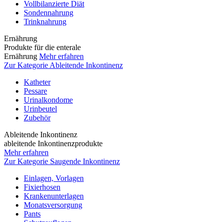
Vollbilanzierte Diät
Sondennahrung
Trinknahrung
Ernährung
Produkte für die enterale
Ernährung
Mehr erfahren
Zur Kategorie Ableitende Inkontinenz
Katheter
Pessare
Urinalkondome
Urinbeutel
Zubehör
Ableitende Inkontinenz
ableitende Inkontinenzprodukte
Mehr erfahren
Zur Kategorie Saugende Inkontinenz
Einlagen, Vorlagen
Fixierhosen
Krankenunterlagen
Monatsversorgung
Pants