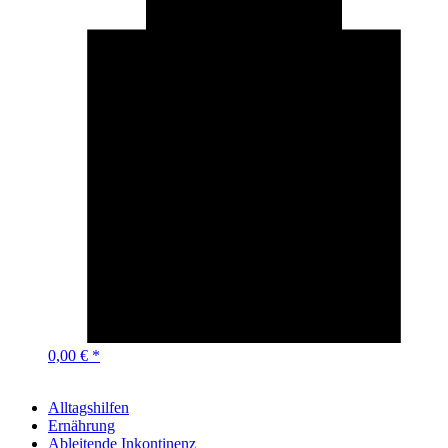
0,00 € *
Alltagshilfen
Ernährung
Ableitende Inkontinenz