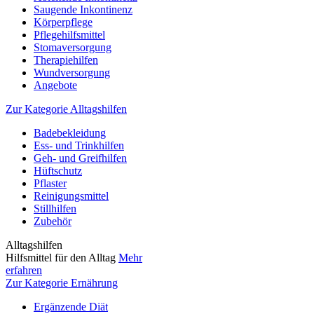
Saugende Inkontinenz
Körperpflege
Pflegehilfsmittel
Stomaversorgung
Therapiehilfen
Wundversorgung
Angebote
Zur Kategorie Alltagshilfen
Badebekleidung
Ess- und Trinkhilfen
Geh- und Greifhilfen
Hüftschutz
Pflaster
Reinigungsmittel
Stillhilfen
Zubehör
Alltagshilfen
Hilfsmittel für den Alltag
Mehr
erfahren
Zur Kategorie Ernährung
Ergänzende Diät