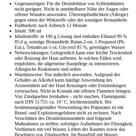
Gegenanzeigen: Für die Desinfektion von Schleimhäuten
nicht geeignet. Nicht in unmittelbarer Nähe der Augen oder
offener Wunden anwenden. Überempfindlichkeit (Allergie)
gegen einen der Wirkstoffe oder der sonstigen Bestandteile.
Haltbarkeit: nach Anbruch 12 Monate
Inhalt: 500 ml
Inhaltsstoffe: in 100 g Lösung sind enthalten Ethanol 99 %
85,0 g, sonstige Bestandteile Butan-2-on, 1-Propanol (Ph.
Eur.), Tetradecan-1-ol, Glycerol 85 %, gereinigtes Wasser
Nebenwirkungen: Gelegentlich kann eine leichte Trockenheit
oder Reizung der Haut auftreten. In solchen Fällen wird
empfohlen, die allgemeine Hautpflege zu intensivieren.
Allergische Reaktionen sind selten.
Warnhinweise: Nur äußerlich anwenden. Aufgrund des
Gehaltes an Alkohol kann häufige Anwendung des
Arzneimittels auf der Haut Reizungen oder Entzündungen
verursachen. Nicht in Kontakt mit offenen Flammen bringen.
Von Zündquellen fernhalten – nicht rauchen. Flammpunkt
nach DIN 51755: ca. 16° C, leichtentzündlich. Bei
bestimmungsgemäßer Verwendung des Präparates ist mit
Brand- und Explosionsgefahren nicht zu rechnen. Nach
Verschütten des Desinfektionsmittels sind folgende
Maßnahmen zu treffen: sofortiges Aufnehmen der Flüssigkeit,
Verdünnen mit viel Wasser, Lüften des Raumes sowie das
Beseitigen von Zündquellen. Im Brandfall mit Wasser,