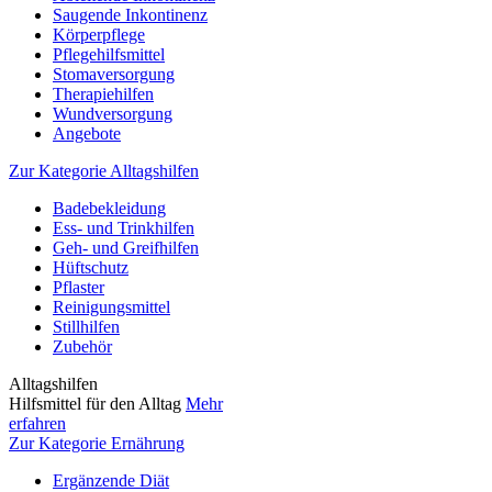
Saugende Inkontinenz
Körperpflege
Pflegehilfsmittel
Stomaversorgung
Therapiehilfen
Wundversorgung
Angebote
Zur Kategorie Alltagshilfen
Badebekleidung
Ess- und Trinkhilfen
Geh- und Greifhilfen
Hüftschutz
Pflaster
Reinigungsmittel
Stillhilfen
Zubehör
Alltagshilfen
Hilfsmittel für den Alltag
Mehr
erfahren
Zur Kategorie Ernährung
Ergänzende Diät