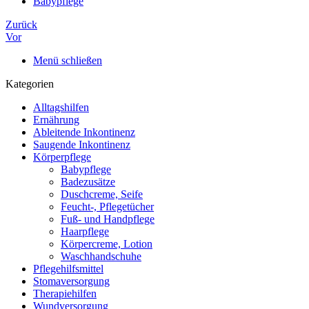
Babypflege
Zurück
Vor
Menü schließen
Kategorien
Alltagshilfen
Ernährung
Ableitende Inkontinenz
Saugende Inkontinenz
Körperpflege
Babypflege
Badezusätze
Duschcreme, Seife
Feucht-, Pflegetücher
Fuß- und Handpflege
Haarpflege
Körpercreme, Lotion
Waschhandschuhe
Pflegehilfsmittel
Stomaversorgung
Therapiehilfen
Wundversorgung