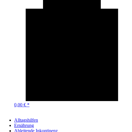
0,00 € *
Alltagshilfen
Ernährung
Ableitende Inkontinenz