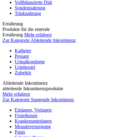
Vollbilanzierte Diät
Sondennahrung
Trinknahrung
Ernährung
Produkte für die enterale
Ernährung
Mehr erfahren
Zur Kategorie Ableitende Inkontinenz
Katheter
Pessare
Urinalkondome
Urinbeutel
Zubehör
Ableitende Inkontinenz
ableitende Inkontinenzprodukte
Mehr erfahren
Zur Kategorie Saugende Inkontinenz
Einlagen, Vorlagen
Fixierhosen
Krankenunterlagen
Monatsversorgung
Pants