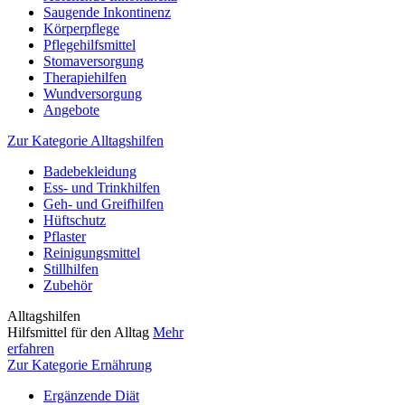
Saugende Inkontinenz
Körperpflege
Pflegehilfsmittel
Stomaversorgung
Therapiehilfen
Wundversorgung
Angebote
Zur Kategorie Alltagshilfen
Badebekleidung
Ess- und Trinkhilfen
Geh- und Greifhilfen
Hüftschutz
Pflaster
Reinigungsmittel
Stillhilfen
Zubehör
Alltagshilfen
Hilfsmittel für den Alltag
Mehr
erfahren
Zur Kategorie Ernährung
Ergänzende Diät