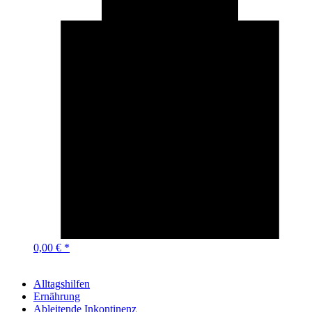
0,00 € *
Alltagshilfen
Ernährung
Ableitende Inkontinenz