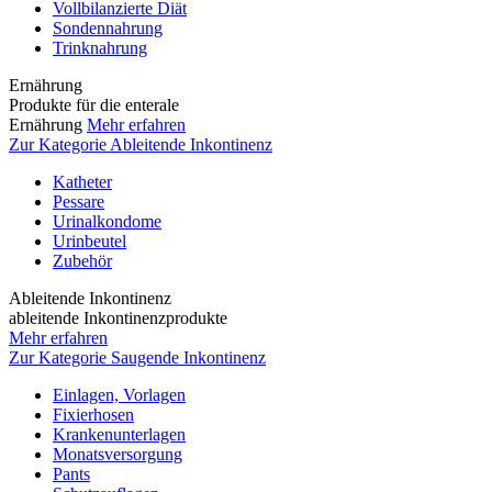
Vollbilanzierte Diät
Sondennahrung
Trinknahrung
Ernährung
Produkte für die enterale
Ernährung
Mehr erfahren
Zur Kategorie Ableitende Inkontinenz
Katheter
Pessare
Urinalkondome
Urinbeutel
Zubehör
Ableitende Inkontinenz
ableitende Inkontinenzprodukte
Mehr erfahren
Zur Kategorie Saugende Inkontinenz
Einlagen, Vorlagen
Fixierhosen
Krankenunterlagen
Monatsversorgung
Pants