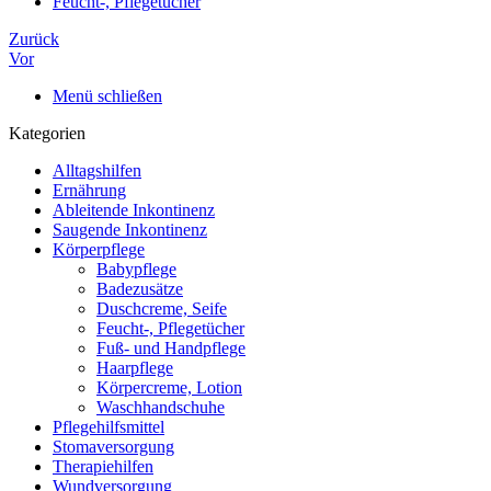
Feucht-, Pflegetücher
Zurück
Vor
Menü schließen
Kategorien
Alltagshilfen
Ernährung
Ableitende Inkontinenz
Saugende Inkontinenz
Körperpflege
Babypflege
Badezusätze
Duschcreme, Seife
Feucht-, Pflegetücher
Fuß- und Handpflege
Haarpflege
Körpercreme, Lotion
Waschhandschuhe
Pflegehilfsmittel
Stomaversorgung
Therapiehilfen
Wundversorgung