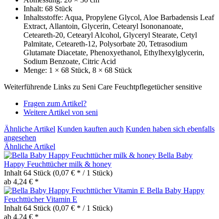
Inhalt: 68 Stück
Inhaltsstoffe: Aqua, Propylene Glycol, Aloe Barbadensis Leaf
Extract, Allantoin, Glycerin, Cetearyl Isononanoate,
Ceteareth-20, Cetearyl Alcohol, Glyceryl Stearate, Cetyl
Palmitate, Ceteareth-12, Polysorbate 20, Tetrasodium
Glutamate Diacetate, Phenoxyethanol, Ethylhexylglycerin,
Sodium Benzoate, Citric Acid
Menge: 1 × 68 Stück, 8 × 68 Stück
Weiterführende Links zu Seni Care Feuchtpflegetücher sensitive
Fragen zum Artikel?
Weitere Artikel von seni
Ähnliche Artikel
Kunden kauften auch
Kunden haben sich ebenfalls
angesehen
Ähnliche Artikel
Bella Baby
Happy Feuchttücher milk & honey
Inhalt
64 Stück
(0,07 € * / 1 Stück)
ab 4,24 € *
Bella Baby Happy
Feuchttücher Vitamin E
Inhalt
64 Stück
(0,07 € * / 1 Stück)
ab 4,24 € *