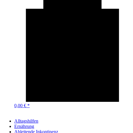
0,00 € *
Alltagshilfen
Ernährung
Ableitende Inkontinenz