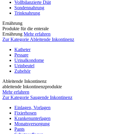
Vollbilanzierte Diät
Sondennahrung
Trinknahrung
Ernährung
Produkte für die enterale
Ernährung
Mehr erfahren
Zur Kategorie Ableitende Inkontinenz
Katheter
Pessare
Urinalkondome
Urinbeutel
Zubehör
Ableitende Inkontinenz
ableitende Inkontinenzprodukte
Mehr erfahren
Zur Kategorie Saugende Inkontinenz
Einlagen, Vorlagen
Fixierhosen
Krankenunterlagen
Monatsversorgung
Pants