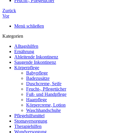
Feucht-, Pflegetücher
Zurück
Vor
Menü schließen
Kategorien
Alltagshilfen
Ernährung
Ableitende Inkontinenz
Saugende Inkontinenz
Körperpflege
Babypflege
Badezusätze
Duschcreme, Seife
Feucht-, Pflegetücher
Fuß- und Handpflege
Haarpflege
Körpercreme, Lotion
Waschhandschuhe
Pflegehilfsmittel
Stomaversorgung
Therapiehilfen
Wundversorgung