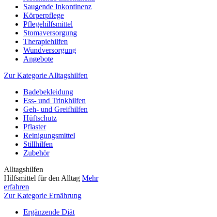
Saugende Inkontinenz
Körperpflege
Pflegehilfsmittel
Stomaversorgung
Therapiehilfen
Wundversorgung
Angebote
Zur Kategorie Alltagshilfen
Badebekleidung
Ess- und Trinkhilfen
Geh- und Greifhilfen
Hüftschutz
Pflaster
Reinigungsmittel
Stillhilfen
Zubehör
Alltagshilfen
Hilfsmittel für den Alltag
Mehr
erfahren
Zur Kategorie Ernährung
Ergänzende Diät