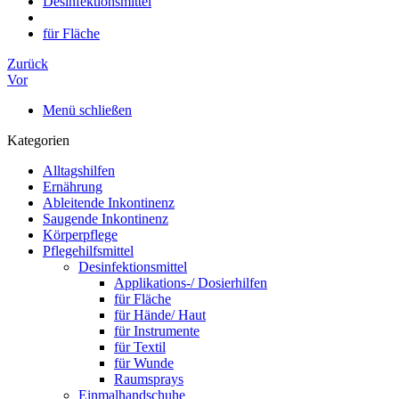
Desinfektionsmittel
für Fläche
Zurück
Vor
Menü schließen
Kategorien
Alltagshilfen
Ernährung
Ableitende Inkontinenz
Saugende Inkontinenz
Körperpflege
Pflegehilfsmittel
Desinfektionsmittel
Applikations-/ Dosierhilfen
für Fläche
für Hände/ Haut
für Instrumente
für Textil
für Wunde
Raumsprays
Einmalhandschuhe