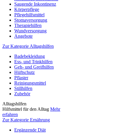
Saugende Inkontinenz
Körperpflege
Pflegehilfsmittel
Stomaversorgung
Therapiehilfen
Wundversorgung
Angebote
Zur Kategorie Alltagshilfen
Badebekleidung
Ess- und Trinkhilfen
Geh- und Greifhilfen
Hüftschutz
Pflaster
Reinigungsmittel
Stillhilfen
Zubehör
Alltagshilfen
Hilfsmittel für den Alltag
Mehr
erfahren
Zur Kategorie Ernährung
Ergänzende Diät