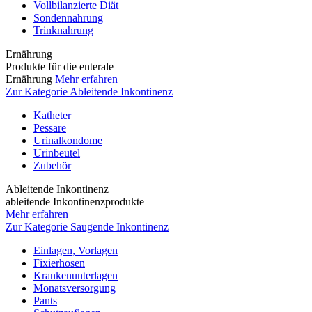
Vollbilanzierte Diät
Sondennahrung
Trinknahrung
Ernährung
Produkte für die enterale
Ernährung
Mehr erfahren
Zur Kategorie Ableitende Inkontinenz
Katheter
Pessare
Urinalkondome
Urinbeutel
Zubehör
Ableitende Inkontinenz
ableitende Inkontinenzprodukte
Mehr erfahren
Zur Kategorie Saugende Inkontinenz
Einlagen, Vorlagen
Fixierhosen
Krankenunterlagen
Monatsversorgung
Pants