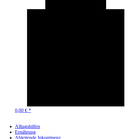
0,00 € *
Alltagshilfen
Ernährung
Ableitende Inkontinenz