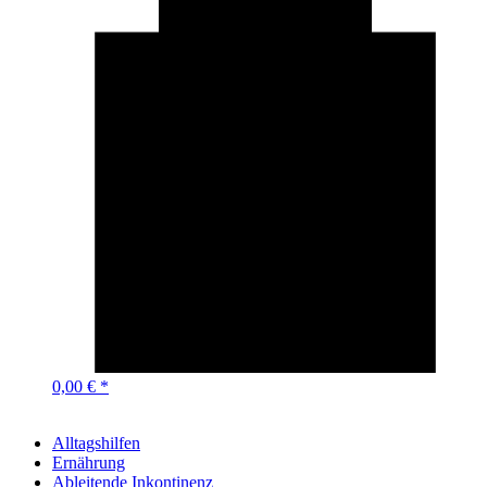
0,00 € *
Alltagshilfen
Ernährung
Ableitende Inkontinenz