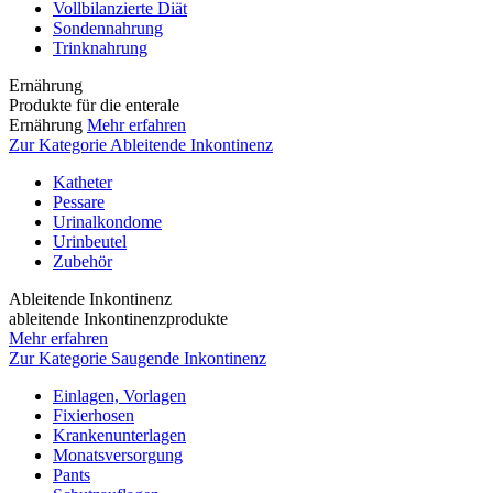
Vollbilanzierte Diät
Sondennahrung
Trinknahrung
Ernährung
Produkte für die enterale
Ernährung
Mehr erfahren
Zur Kategorie Ableitende Inkontinenz
Katheter
Pessare
Urinalkondome
Urinbeutel
Zubehör
Ableitende Inkontinenz
ableitende Inkontinenzprodukte
Mehr erfahren
Zur Kategorie Saugende Inkontinenz
Einlagen, Vorlagen
Fixierhosen
Krankenunterlagen
Monatsversorgung
Pants