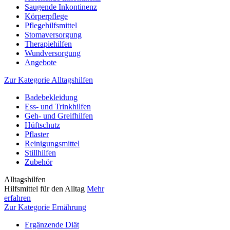
Saugende Inkontinenz
Körperpflege
Pflegehilfsmittel
Stomaversorgung
Therapiehilfen
Wundversorgung
Angebote
Zur Kategorie Alltagshilfen
Badebekleidung
Ess- und Trinkhilfen
Geh- und Greifhilfen
Hüftschutz
Pflaster
Reinigungsmittel
Stillhilfen
Zubehör
Alltagshilfen
Hilfsmittel für den Alltag
Mehr
erfahren
Zur Kategorie Ernährung
Ergänzende Diät