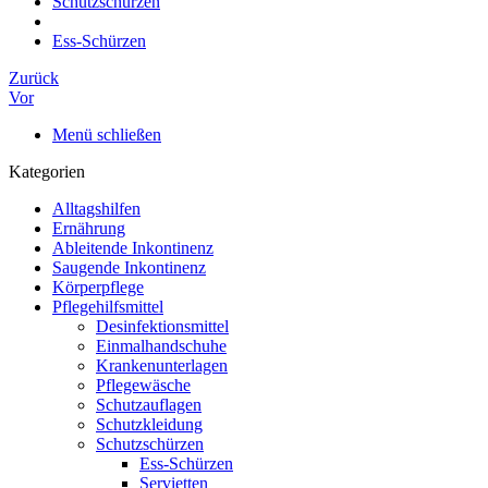
Schutzschürzen
Ess-Schürzen
Zurück
Vor
Menü schließen
Kategorien
Alltagshilfen
Ernährung
Ableitende Inkontinenz
Saugende Inkontinenz
Körperpflege
Pflegehilfsmittel
Desinfektionsmittel
Einmalhandschuhe
Krankenunterlagen
Pflegewäsche
Schutzauflagen
Schutzkleidung
Schutzschürzen
Ess-Schürzen
Servietten