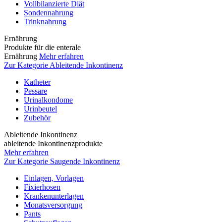
Vollbilanzierte Diät
Sondennahrung
Trinknahrung
Ernährung
Produkte für die enterale
Ernährung
Mehr erfahren
Zur Kategorie Ableitende Inkontinenz
Katheter
Pessare
Urinalkondome
Urinbeutel
Zubehör
Ableitende Inkontinenz
ableitende Inkontinenzprodukte
Mehr erfahren
Zur Kategorie Saugende Inkontinenz
Einlagen, Vorlagen
Fixierhosen
Krankenunterlagen
Monatsversorgung
Pants