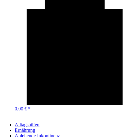
0,00 € *
Alltagshilfen
Ernährung
Ableitende Inkontinenz