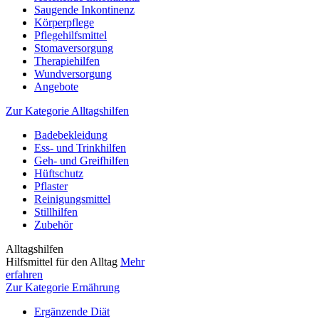
Saugende Inkontinenz
Körperpflege
Pflegehilfsmittel
Stomaversorgung
Therapiehilfen
Wundversorgung
Angebote
Zur Kategorie Alltagshilfen
Badebekleidung
Ess- und Trinkhilfen
Geh- und Greifhilfen
Hüftschutz
Pflaster
Reinigungsmittel
Stillhilfen
Zubehör
Alltagshilfen
Hilfsmittel für den Alltag
Mehr
erfahren
Zur Kategorie Ernährung
Ergänzende Diät