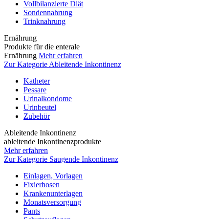
Vollbilanzierte Diät
Sondennahrung
Trinknahrung
Ernährung
Produkte für die enterale
Ernährung
Mehr erfahren
Zur Kategorie Ableitende Inkontinenz
Katheter
Pessare
Urinalkondome
Urinbeutel
Zubehör
Ableitende Inkontinenz
ableitende Inkontinenzprodukte
Mehr erfahren
Zur Kategorie Saugende Inkontinenz
Einlagen, Vorlagen
Fixierhosen
Krankenunterlagen
Monatsversorgung
Pants