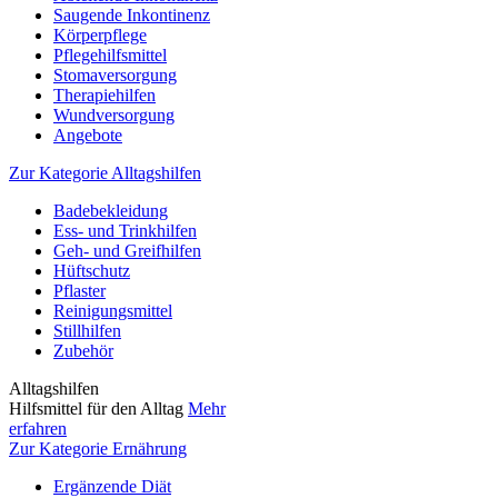
Saugende Inkontinenz
Körperpflege
Pflegehilfsmittel
Stomaversorgung
Therapiehilfen
Wundversorgung
Angebote
Zur Kategorie Alltagshilfen
Badebekleidung
Ess- und Trinkhilfen
Geh- und Greifhilfen
Hüftschutz
Pflaster
Reinigungsmittel
Stillhilfen
Zubehör
Alltagshilfen
Hilfsmittel für den Alltag
Mehr
erfahren
Zur Kategorie Ernährung
Ergänzende Diät