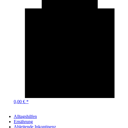
0,00 € *
Alltagshilfen
Ernährung
Ableitende Inkontinenz