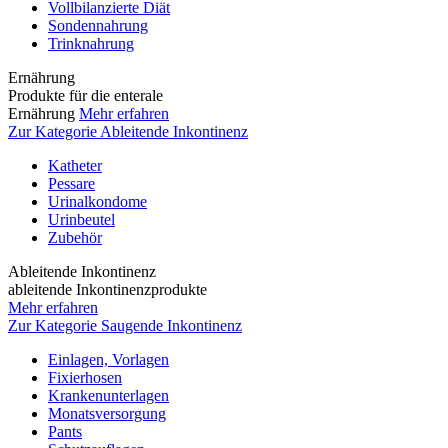
Vollbilanzierte Diät
Sondennahrung
Trinknahrung
Ernährung
Produkte für die enterale
Ernährung
Mehr erfahren
Zur Kategorie Ableitende Inkontinenz
Katheter
Pessare
Urinalkondome
Urinbeutel
Zubehör
Ableitende Inkontinenz
ableitende Inkontinenzprodukte
Mehr erfahren
Zur Kategorie Saugende Inkontinenz
Einlagen, Vorlagen
Fixierhosen
Krankenunterlagen
Monatsversorgung
Pants