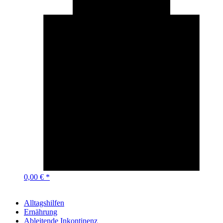
0,00 € *
Alltagshilfen
Ernährung
Ableitende Inkontinenz