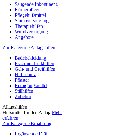
Saugende Inkontinenz
Körperpflege
Pflegehilfsmittel
Stomaversorgung
Therapiehilfen
Wundversorgung
Angebote
Zur Kategorie Alltagshilfen
Badebekleidung
Ess- und Trinkhilfen
Geh- und Greifhilfen
Hüftschutz
Pflaster
Reinigungsmittel
Stillhilfen
Zubehör
Alltagshilfen
Hilfsmittel für den Alltag
Mehr
erfahren
Zur Kategorie Ernährung
Ergänzende Diät