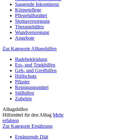
Saugende Inkontinenz
Körperpflege
Pflegehilfsmittel
Stomaversorgung
Therapiehilfen
Wundversorgung
Angebote
Zur Kategorie Alltagshilfen
Badebekleidung
Ess- und Trinkhilfen
Geh- und Greifhilfen
Hüftschutz
Pflaster
Reinigungsmittel
Stillhilfen
Zubehör
Alltagshilfen
Hilfsmittel für den Alltag
Mehr
erfahren
Zur Kategorie Ernährung
Ergänzende Diät