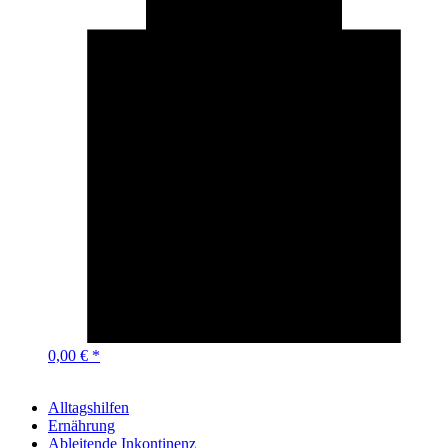
0,00 € *
Alltagshilfen
Ernährung
Ableitende Inkontinenz