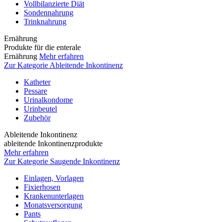
Vollbilanzierte Diät
Sondennahrung
Trinknahrung
Ernährung
Produkte für die enterale
Ernährung
Mehr erfahren
Zur Kategorie Ableitende Inkontinenz
Katheter
Pessare
Urinalkondome
Urinbeutel
Zubehör
Ableitende Inkontinenz
ableitende Inkontinenzprodukte
Mehr erfahren
Zur Kategorie Saugende Inkontinenz
Einlagen, Vorlagen
Fixierhosen
Krankenunterlagen
Monatsversorgung
Pants