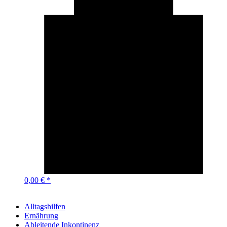
0,00 € *
Alltagshilfen
Ernährung
Ableitende Inkontinenz