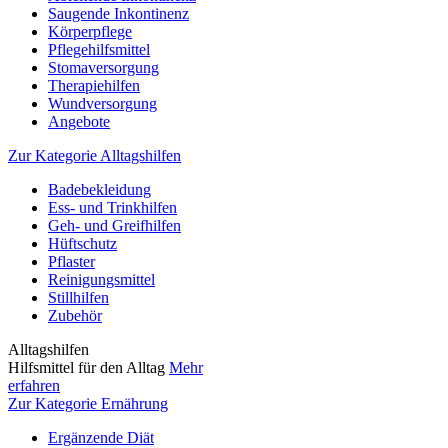
Saugende Inkontinenz
Körperpflege
Pflegehilfsmittel
Stomaversorgung
Therapiehilfen
Wundversorgung
Angebote
Zur Kategorie Alltagshilfen
Badebekleidung
Ess- und Trinkhilfen
Geh- und Greifhilfen
Hüftschutz
Pflaster
Reinigungsmittel
Stillhilfen
Zubehör
Alltagshilfen
Hilfsmittel für den Alltag
Mehr
erfahren
Zur Kategorie Ernährung
Ergänzende Diät