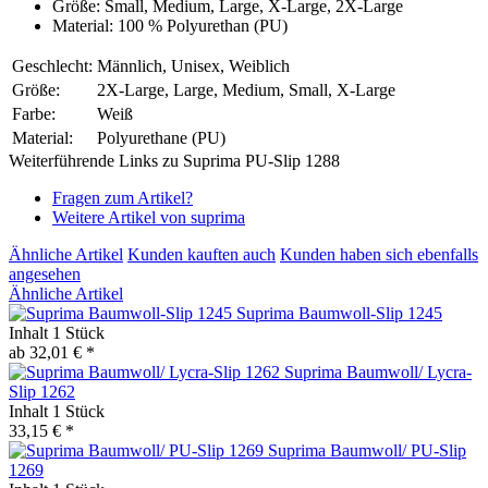
Größe: Small, Medium, Large, X-Large, 2X-Large
Material: 100 % Polyurethan (PU)
Geschlecht:
Männlich, Unisex, Weiblich
Größe:
2X-Large, Large, Medium, Small, X-Large
Farbe:
Weiß
Material:
Polyurethane (PU)
Weiterführende Links zu Suprima PU-Slip 1288
Fragen zum Artikel?
Weitere Artikel von suprima
Ähnliche Artikel
Kunden kauften auch
Kunden haben sich ebenfalls
angesehen
Ähnliche Artikel
Suprima Baumwoll-Slip 1245
Inhalt
1 Stück
ab 32,01 € *
Suprima Baumwoll/ Lycra-
Slip 1262
Inhalt
1 Stück
33,15 € *
Suprima Baumwoll/ PU-Slip
1269