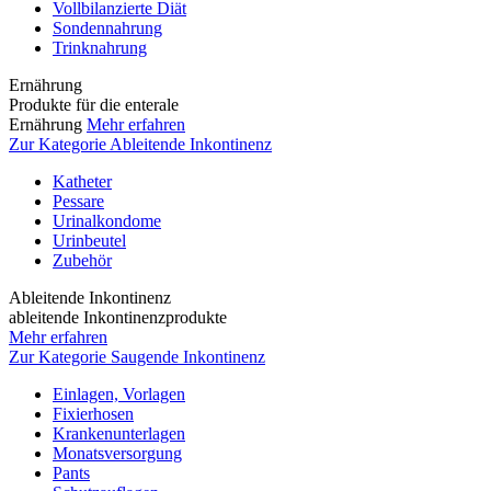
Vollbilanzierte Diät
Sondennahrung
Trinknahrung
Ernährung
Produkte für die enterale
Ernährung
Mehr erfahren
Zur Kategorie Ableitende Inkontinenz
Katheter
Pessare
Urinalkondome
Urinbeutel
Zubehör
Ableitende Inkontinenz
ableitende Inkontinenzprodukte
Mehr erfahren
Zur Kategorie Saugende Inkontinenz
Einlagen, Vorlagen
Fixierhosen
Krankenunterlagen
Monatsversorgung
Pants