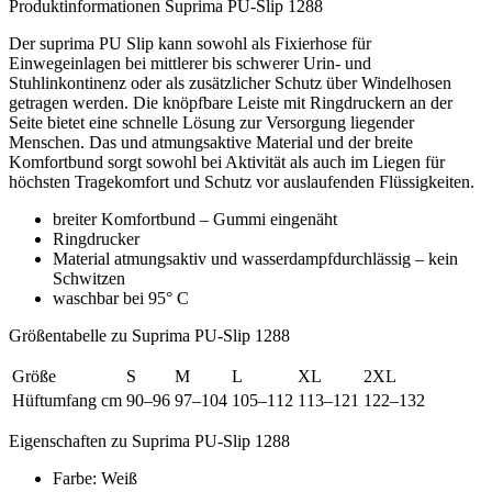
Produktinformationen Suprima PU-Slip 1288
Der suprima PU Slip kann sowohl als Fixierhose für
Einwegeinlagen bei mittlerer bis schwerer Urin- und
Stuhlinkontinenz oder als zusätzlicher Schutz über Windelhosen
getragen werden. Die knöpfbare Leiste mit Ringdruckern an der
Seite bietet eine schnelle Lösung zur Versorgung liegender
Menschen. Das und atmungsaktive Material und der breite
Komfortbund sorgt sowohl bei Aktivität als auch im Liegen für
höchsten Tragekomfort und Schutz vor auslaufenden Flüssigkeiten.
breiter Komfortbund – Gummi eingenäht
Ringdrucker
Material atmungsaktiv und wasserdampfdurchlässig – kein
Schwitzen
waschbar bei 95° C
Größentabelle zu Suprima PU-Slip 1288
Größe
S
M
L
XL
2XL
Hüftumfang cm
90–96
97–104
105–112
113–121
122–132
Eigenschaften zu Suprima PU-Slip 1288
Farbe: Weiß