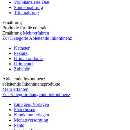
Vollbilanzierte Diät
Sondennahrung
Trinknahrung
Ernährung
Produkte für die enterale
Ernährung
Mehr erfahren
Zur Kategorie Ableitende Inkontinenz
Katheter
Pessare
Urinalkondome
Urinbeutel
Zubehör
Ableitende Inkontinenz
ableitende Inkontinenzprodukte
Mehr erfahren
Zur Kategorie Saugende Inkontinenz
Einlagen, Vorlagen
Fixierhosen
Krankenunterlagen
Monatsversorgung
Pants