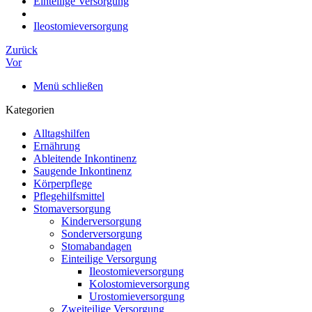
Einteilige Versorgung
Ileostomieversorgung
Zurück
Vor
Menü schließen
Kategorien
Alltagshilfen
Ernährung
Ableitende Inkontinenz
Saugende Inkontinenz
Körperpflege
Pflegehilfsmittel
Stomaversorgung
Kinderversorgung
Sonderversorgung
Stomabandagen
Einteilige Versorgung
Ileostomieversorgung
Kolostomieversorgung
Urostomieversorgung
Zweiteilige Versorgung