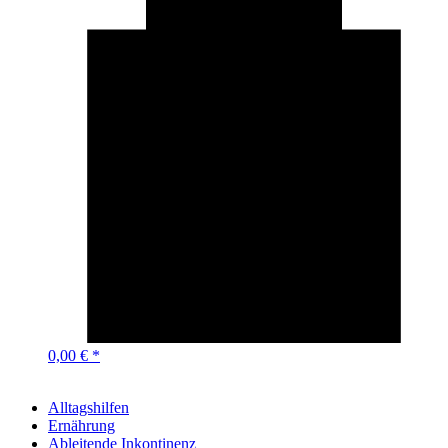
0,00 € *
Alltagshilfen
Ernährung
Ableitende Inkontinenz