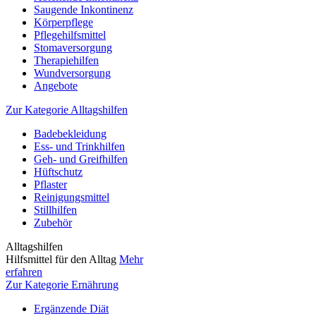
Saugende Inkontinenz
Körperpflege
Pflegehilfsmittel
Stomaversorgung
Therapiehilfen
Wundversorgung
Angebote
Zur Kategorie Alltagshilfen
Badebekleidung
Ess- und Trinkhilfen
Geh- und Greifhilfen
Hüftschutz
Pflaster
Reinigungsmittel
Stillhilfen
Zubehör
Alltagshilfen
Hilfsmittel für den Alltag
Mehr
erfahren
Zur Kategorie Ernährung
Ergänzende Diät