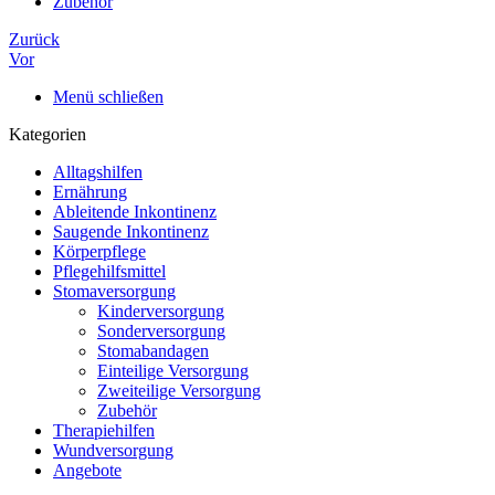
Zubehör
Zurück
Vor
Menü schließen
Kategorien
Alltagshilfen
Ernährung
Ableitende Inkontinenz
Saugende Inkontinenz
Körperpflege
Pflegehilfsmittel
Stomaversorgung
Kinderversorgung
Sonderversorgung
Stomabandagen
Einteilige Versorgung
Zweiteilige Versorgung
Zubehör
Therapiehilfen
Wundversorgung
Angebote