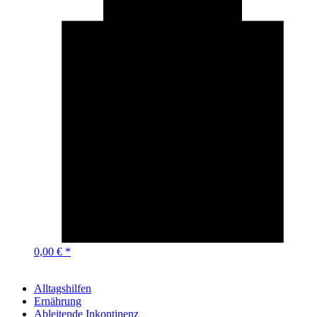
0,00 € *
Alltagshilfen
Ernährung
Ableitende Inkontinenz