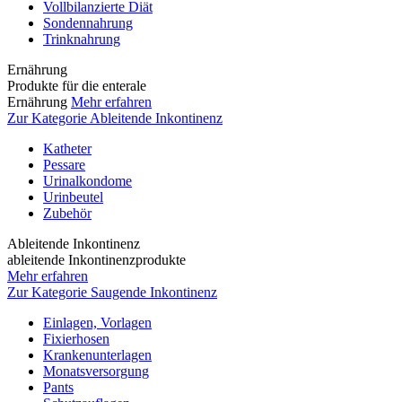
Vollbilanzierte Diät
Sondennahrung
Trinknahrung
Ernährung
Produkte für die enterale
Ernährung
Mehr erfahren
Zur Kategorie Ableitende Inkontinenz
Katheter
Pessare
Urinalkondome
Urinbeutel
Zubehör
Ableitende Inkontinenz
ableitende Inkontinenzprodukte
Mehr erfahren
Zur Kategorie Saugende Inkontinenz
Einlagen, Vorlagen
Fixierhosen
Krankenunterlagen
Monatsversorgung
Pants