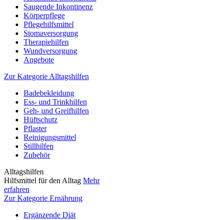
Saugende Inkontinenz
Körperpflege
Pflegehilfsmittel
Stomaversorgung
Therapiehilfen
Wundversorgung
Angebote
Zur Kategorie Alltagshilfen
Badebekleidung
Ess- und Trinkhilfen
Geh- und Greifhilfen
Hüftschutz
Pflaster
Reinigungsmittel
Stillhilfen
Zubehör
Alltagshilfen
Hilfsmittel für den Alltag
Mehr
erfahren
Zur Kategorie Ernährung
Ergänzende Diät