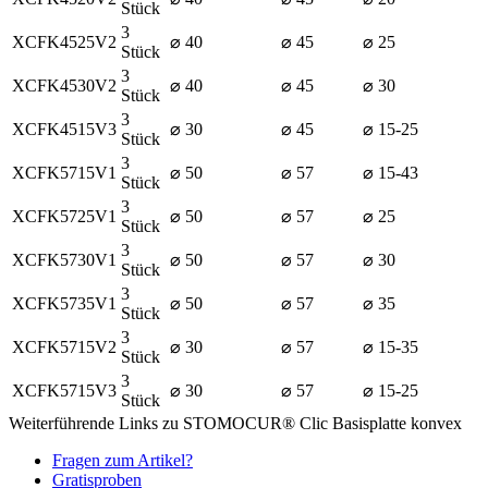
Stück
3
XCFK4525V2
⌀ 40
⌀ 45
⌀ 25
Stück
3
XCFK4530V2
⌀ 40
⌀ 45
⌀ 30
Stück
3
XCFK4515V3
⌀ 30
⌀ 45
⌀ 15-25
Stück
3
XCFK5715V1
⌀ 50
⌀ 57
⌀ 15-43
Stück
3
XCFK5725V1
⌀ 50
⌀ 57
⌀ 25
Stück
3
XCFK5730V1
⌀ 50
⌀ 57
⌀ 30
Stück
3
XCFK5735V1
⌀ 50
⌀ 57
⌀ 35
Stück
3
XCFK5715V2
⌀ 30
⌀ 57
⌀ 15-35
Stück
3
XCFK5715V3
⌀ 30
⌀ 57
⌀ 15-25
Stück
Weiterführende Links zu STOMOCUR® Clic Basisplatte konvex
Fragen zum Artikel?
Gratisproben