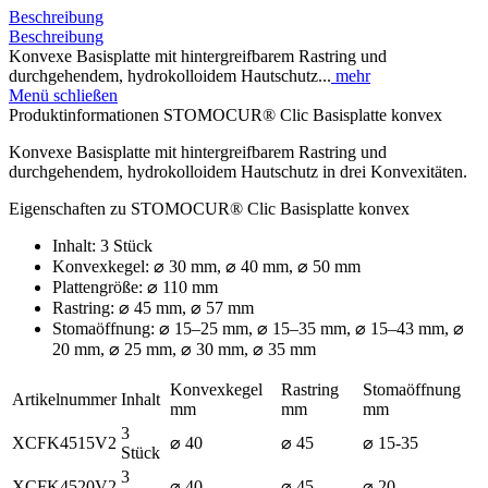
Beschreibung
Beschreibung
Konvexe Basisplatte mit hintergreifbarem Rastring und
durchgehendem, hydrokolloidem Hautschutz...
mehr
Menü schließen
Produktinformationen STOMOCUR® Clic Basisplatte konvex
Konvexe Basisplatte mit hintergreifbarem Rastring und
durchgehendem, hydrokolloidem Hautschutz in drei Konvexitäten.
Eigenschaften zu STOMOCUR® Clic Basisplatte konvex
Inhalt: 3 Stück
Konvexkegel: ⌀ 30 mm, ⌀ 40 mm, ⌀ 50 mm
Plattengröße: ⌀ 110 mm
Rastring: ⌀ 45 mm, ⌀ 57 mm
Stomaöffnung: ⌀ 15–25 mm, ⌀ 15–35 mm, ⌀ 15–43 mm, ⌀
20 mm, ⌀ 25 mm, ⌀ 30 mm, ⌀ 35 mm
Konvexkegel
Rastring
Stomaöffnung
Artikelnummer
Inhalt
mm
mm
mm
3
XCFK4515V2
⌀ 40
⌀ 45
⌀ 15-35
Stück
3
XCFK4520V2
⌀ 40
⌀ 45
⌀ 20