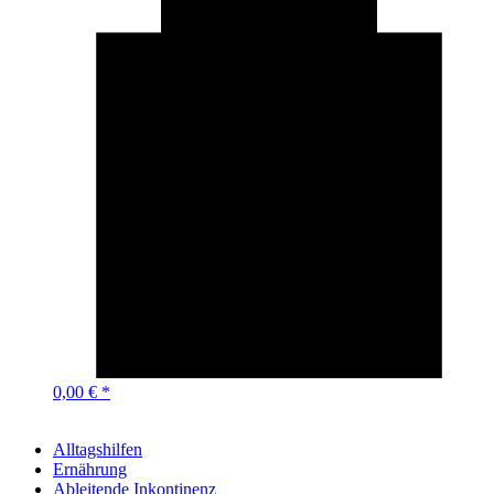
0,00 € *
Alltagshilfen
Ernährung
Ableitende Inkontinenz