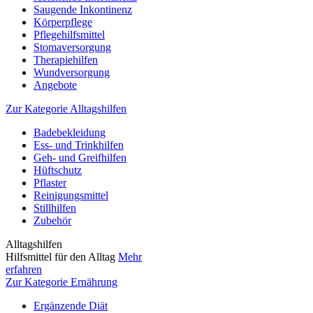
Saugende Inkontinenz
Körperpflege
Pflegehilfsmittel
Stomaversorgung
Therapiehilfen
Wundversorgung
Angebote
Zur Kategorie Alltagshilfen
Badebekleidung
Ess- und Trinkhilfen
Geh- und Greifhilfen
Hüftschutz
Pflaster
Reinigungsmittel
Stillhilfen
Zubehör
Alltagshilfen
Hilfsmittel für den Alltag
Mehr
erfahren
Zur Kategorie Ernährung
Ergänzende Diät