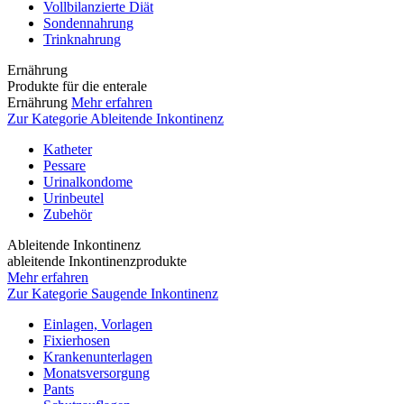
Vollbilanzierte Diät
Sondennahrung
Trinknahrung
Ernährung
Produkte für die enterale
Ernährung
Mehr erfahren
Zur Kategorie Ableitende Inkontinenz
Katheter
Pessare
Urinalkondome
Urinbeutel
Zubehör
Ableitende Inkontinenz
ableitende Inkontinenzprodukte
Mehr erfahren
Zur Kategorie Saugende Inkontinenz
Einlagen, Vorlagen
Fixierhosen
Krankenunterlagen
Monatsversorgung
Pants