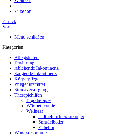
Wellness
Zubehör
Zurück
Vor
Menü schließen
Kategorien
Alltagshilfen
Ernährung
Ableitende Inkontinenz
Saugende Inkontinenz
Körperpflege
Pflegehilfsmittel
Stomaversorgung
Therapiehilfen
Ergotherapie
Wärmetherapie
Wellness
Luftbefeuchter/ -reiniger
Sprudelbäder
Zubehör
Wundversorgung