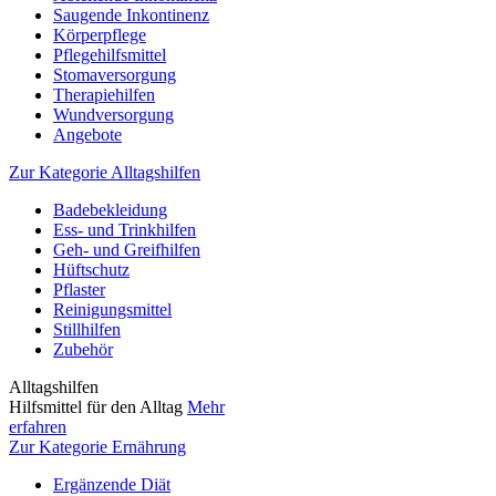
Saugende Inkontinenz
Körperpflege
Pflegehilfsmittel
Stomaversorgung
Therapiehilfen
Wundversorgung
Angebote
Zur Kategorie Alltagshilfen
Badebekleidung
Ess- und Trinkhilfen
Geh- und Greifhilfen
Hüftschutz
Pflaster
Reinigungsmittel
Stillhilfen
Zubehör
Alltagshilfen
Hilfsmittel für den Alltag
Mehr
erfahren
Zur Kategorie Ernährung
Ergänzende Diät