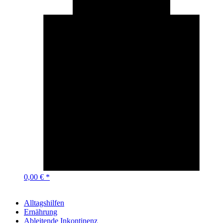
0,00 € *
Alltagshilfen
Ernährung
Ableitende Inkontinenz