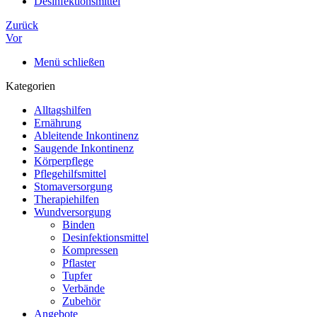
Desinfektionsmittel
Zurück
Vor
Menü schließen
Kategorien
Alltagshilfen
Ernährung
Ableitende Inkontinenz
Saugende Inkontinenz
Körperpflege
Pflegehilfsmittel
Stomaversorgung
Therapiehilfen
Wundversorgung
Binden
Desinfektionsmittel
Kompressen
Pflaster
Tupfer
Verbände
Zubehör
Angebote