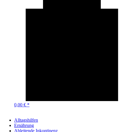
0,00 € *
Alltagshilfen
Ernährung
Ableitende Inkontinenz