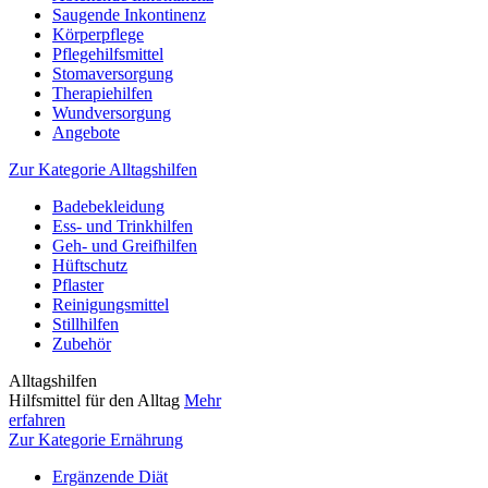
Saugende Inkontinenz
Körperpflege
Pflegehilfsmittel
Stomaversorgung
Therapiehilfen
Wundversorgung
Angebote
Zur Kategorie Alltagshilfen
Badebekleidung
Ess- und Trinkhilfen
Geh- und Greifhilfen
Hüftschutz
Pflaster
Reinigungsmittel
Stillhilfen
Zubehör
Alltagshilfen
Hilfsmittel für den Alltag
Mehr
erfahren
Zur Kategorie Ernährung
Ergänzende Diät