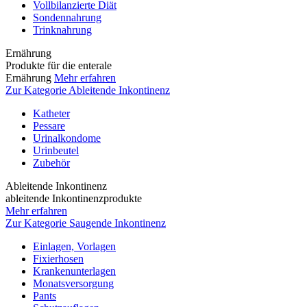
Vollbilanzierte Diät
Sondennahrung
Trinknahrung
Ernährung
Produkte für die enterale
Ernährung
Mehr erfahren
Zur Kategorie Ableitende Inkontinenz
Katheter
Pessare
Urinalkondome
Urinbeutel
Zubehör
Ableitende Inkontinenz
ableitende Inkontinenzprodukte
Mehr erfahren
Zur Kategorie Saugende Inkontinenz
Einlagen, Vorlagen
Fixierhosen
Krankenunterlagen
Monatsversorgung
Pants